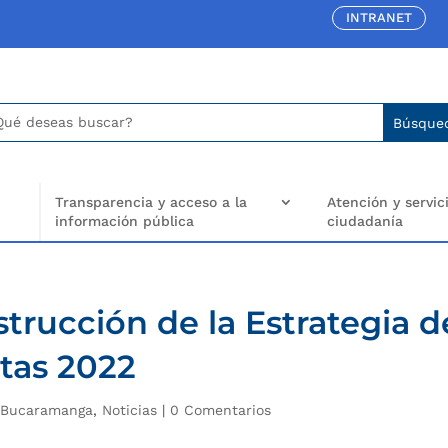
INTRANET
car:
arch
..
Transparencia y acceso a la
Atención y servici
información pública
ciudadanía
strucción de la Estrategia d
tas 2022
e Bucaramanga
,
Noticias
|
0 Comentarios