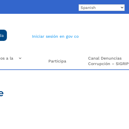
Iniciar sesión en gov co
os a la
Canal Denuncias
Participa
Corrupción – SIGRIP
e