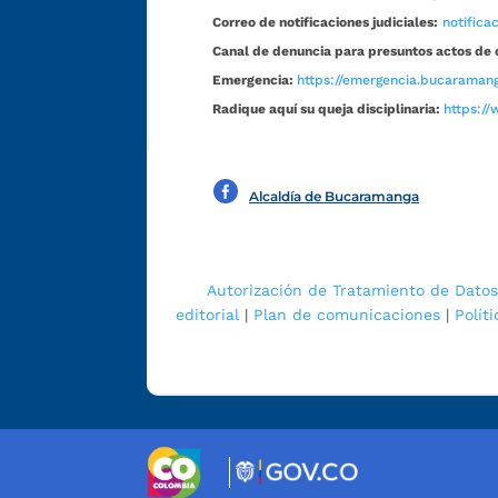
Correo de notificaciones judiciales:
notific
Canal de denuncia para presuntos actos de 
Emergencia:
https://emergencia.bucaramang
Radique aquí su queja disciplinaria:
https://
Alcaldía de Bucaramanga
Autorización de Tratamiento de Datos
editorial
|
Plan de comunicaciones
|
Polít