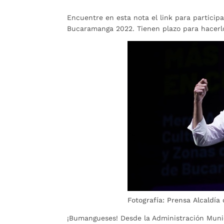
Encuentre en esta nota el link para particip
Bucaramanga 2022. Tienen plazo para hacerlo 
Fotografía: Prensa Alcaldí
¡Bumangueses! Desde la Administración Munici