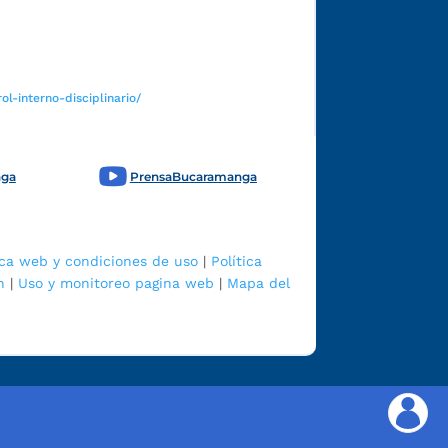
Funcionarios y contratistas
l-interno-disciplinario/
nga
PrensaBucaramanga
ica web y condiciones de uso
|
Política
n
|
Uso y monitoreo pagina web
|
Mapa del