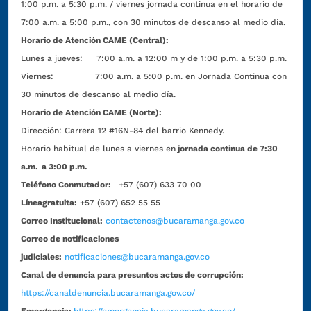
1:00 p.m. a 5:30 p.m. / viernes jornada continua en el horario de
7:00 a.m. a 5:00 p.m., con 30 minutos de descanso al medio día.
Horario de Atención CAME (Central):
Lunes a jueves: 7:00 a.m. a 12:00 m y de 1:00 p.m. a 5:30 p.m.
Viernes: 7:00 a.m. a 5:00 p.m. en Jornada Continua con
30 minutos de descanso al medio día.
Horario de Atención CAME (Norte):
Dirección:
Carrera 12 #16N-84 del barrio Kennedy.
Horario habitual de lunes a viernes en
jornada continua de 7:30
a.m. a 3:00 p.m.
Teléfono Conmutador:
+57 (607) 633 70 00
Líneagratuita:
+57 (607) 652 55 55
Correo Institucional:
contactenos@bucaramanga.gov.co
Correo de notificaciones
judiciales:
notificaciones@bucaramanga.gov.co
Canal de denuncia para presuntos actos de corrupción:
https://canaldenuncia.bucaramanga.gov.co/
Emergencia:
https://emergencia.bucaramanga.gov.co/