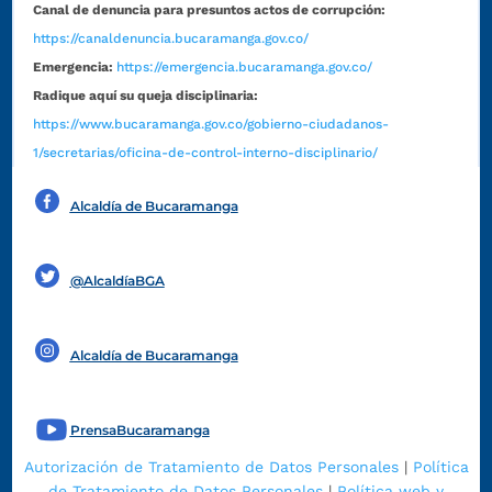
Canal de denuncia para presuntos actos de corrupción:
https://canaldenuncia.bucaramanga.gov.co/
Emergencia:
https://emergencia.bucaramanga.gov.co/
Radique aquí su queja disciplinaria:
https://www.bucaramanga.gov.co/gobierno-ciudadanos-
1/secretarias/oficina-de-control-interno-disciplinario/
Alcaldía de Bucaramanga
Funcionarios y contratistas
@AlcaldíaBGA
Alcaldía de Bucaramanga
PrensaBucaramanga
Autorización de Tratamiento de Datos Personales
|
Política
de Tratamiento de Datos Personales
|
Política web y