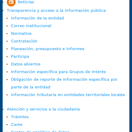
Noticias
1:00 p.m. a 5:30 p.m. / viernes jornada continua en el horario de
Transparencia y acceso a la información pública
7:00 a.m. a 5:00 p.m., con 30 minutos de descanso al medio día.
Información de la entidad
Horario de Atención CAME (Central):
Correo institucional
Lunes a jueves: 7:00 a.m. a 12:00 m y de 1:00 p.m. a 5:30 p.m.
Normativa
Viernes: 7:00 a.m. a 5:00 p.m. en Jornada Continua con
Contratación
30 minutos de descanso al medio día.
Planeación, presupuesto e informes
Horario de Atención CAME (Norte):
Participa
Dirección:
Carrera 12 #16N-84 del barrio Kennedy.
Datos abiertos
Horario habitual de lunes a viernes en
jornada continua de 7:30
Información específica para Grupos de Interés
a.m. a 3:00 p.m.
Obligación de reporte de información específica por
Teléfono Conmutador:
+57 (607) 633 70 00
parte de la entidad
Líneagratuita:
+57 (607) 652 55 55
Información tributaria en entidades territoriales locales
Correo Institucional:
contactenos@bucaramanga.gov.co
Correo de notificaciones
Atención y servicios a la ciudadanía
judiciales:
notificaciones@bucaramanga.gov.co
Trámites
Canal de denuncia para presuntos actos de corrupción:
Came
https://canaldenuncia.bucaramanga.gov.co/