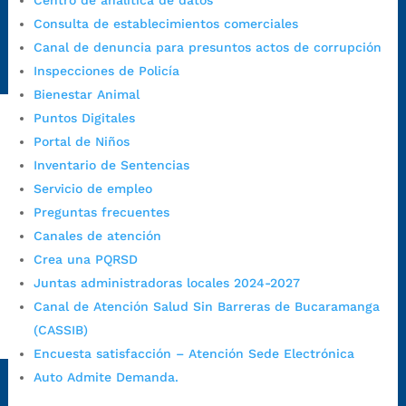
Centro de analítica de datos
Emergencia:
https://emergencia.bucaramanga.gov.co/
Consulta de establecimientos comerciales
Radique aquí su queja disciplinaria:
Canal de denuncia para presuntos actos de corrupción
https://www.bucaramanga.gov.co/gobierno-ciudadanos-
Inspecciones de Policía
1/secretarias/oficina-de-control-interno-disciplinario/
Bienestar Animal
Puntos Digitales
Portal de Niños
Alcaldía de Bucaramanga
Inventario de Sentencias
Funcionarios y contratistas
Servicio de empleo
@AlcaldíaBGA
Preguntas frecuentes
Canales de atención
Crea una PQRSD
Alcaldía de Bucaramanga
Juntas administradoras locales 2024-2027
Canal de Atención Salud Sin Barreras de Bucaramanga
(CASSIB)
PrensaBucaramanga
Encuesta satisfacción – Atención Sede Electrónica
Autorización de Tratamiento de Datos Personales
|
Política
Auto Admite Demanda.
de Tratamiento de Datos Personales
|
Política web y