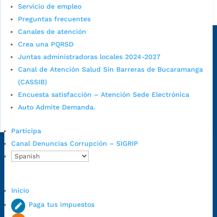
Servicio de empleo
Alcaldía de Bucaramanga
Preguntas frecuentes
Sede principal
Canales de atención
Crea una PQRSD
Juntas administradoras locales 2024-2027
Canal de Atención Salud Sin Barreras de Bucaramanga
(CASSIB)
Encuesta satisfacción – Atención Sede Electrónica
Auto Admite Demanda.
Participa
Canal Denuncias Corrupción – SIGRIP
Dirección Fase I:
Calle 35 # 10-43, Bucaramanga, Santander,
Colombia.
Dirección Fase II:
Carrera 11 # 34-52, Bucaramanga, Santander,
Colombia
Inicio
Código Postal:
680006. Código Dane: 68001.
Paga tus impuestos
Horario de Atención:
Lunes a jueves de 7:00 a.m. a 12:00 m y de