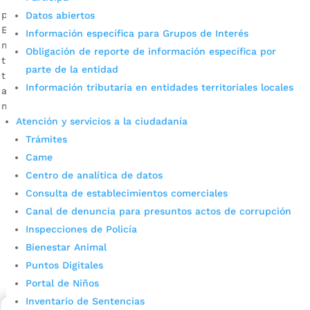
por
Alcaldía de Bucaramanga
|
Jun 6, 2020
|
Noticias
Datos abiertos
En el próximo trimestre se espera poner en marcha, en el
Información específica para Grupos de Interés
mejor de los escenarios, la respectiva licitación pública. A
Obligación de reporte de información específica por
través de la articulación de esfuerzos se le apuesta a una
parte de la entidad
transformación eficiente en la movilidad de la ciudad. Es de
Información tributaria en entidades territoriales locales
anotar que los recaudos de los peajes ubicados en los
municipios de Lebrija y […]
Atención y servicios a la ciudadanía
Trámites
Came
Centro de analítica de datos
Consulta de establecimientos comerciales
Canal de denuncia para presuntos actos de corrupción
Inspecciones de Policía
Cupos Escolares Bucaramanga 2022
Bienestar Animal
Puntos Digitales
Consulta aqui los pasos para inscribirse y solicitar un
cupo escolar en los colegios oficiales de
Portal de Niños
Bucaramanga.
Inventario de Sentencias