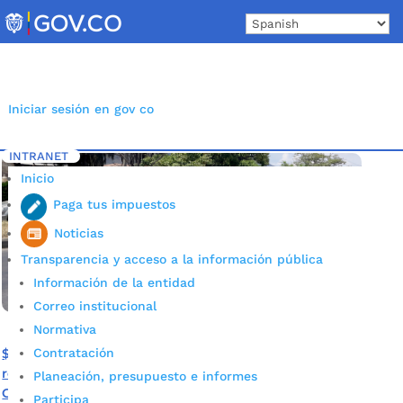
Skip
to
content
Iniciar sesión en gov co
INTRANET
Inicio
Etiqueta: Vía Palenque a Café Madrid
5
Inicio
Paga tus impuestos
Noticias
Transparencia y acceso a la información pública
Información de la entidad
Correo institucional
Normativa
Contratación
$40 mil millones será la inversión inicial para la
rehabilitación de la vía que desde Palenque conduce al
Planeación, presupuesto e informes
Café Madrid
Participa