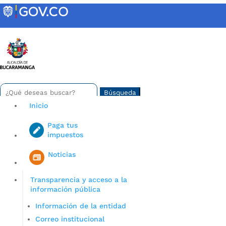
Skip
to
content
INTRANET
Buscar:
Search
for...
Inicio
Paga tus
impuestos
Iniciar sesión en gov co
Noticias
Transparencia y acceso a la
información pública
Información de la entidad
Correo institucional