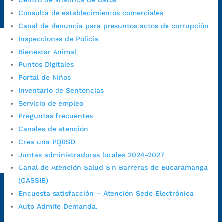
Centro de analítica de datos
https://www.bucaramanga.gov.co/gobierno-ciudadanos-
Consulta de establecimientos comerciales
1/secretarias/oficina-de-control-interno-disciplinario/
Canal de denuncia para presuntos actos de corrupción
Inspecciones de Policía
Bienestar Animal
Alcaldía de Bucaramanga
Puntos Digitales
Funcionarios y contratistas
Portal de Niños
Inventario de Sentencias
@AlcaldíaBGA
Servicio de empleo
Preguntas frecuentes
Alcaldía de Bucaramanga
Canales de atención
Crea una PQRSD
Juntas administradoras locales 2024-2027
PrensaBucaramanga
Canal de Atención Salud Sin Barreras de Bucaramanga
Autorización de Tratamiento de Datos Personales
|
Política
(CASSIB)
de Tratamiento de Datos Personales
|
Política web y
Encuesta satisfacción – Atención Sede Electrónica
condiciones de uso
|
Política editorial
|
Plan de
Auto Admite Demanda.
comunicaciones
|
Política de derechos de autor
|
Política
de Seguridad de la Información
|
Uso y monitoreo pagina