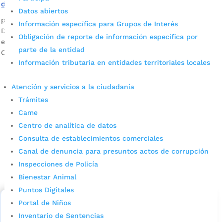
deserción de estudiantes
Datos abiertos
por
Edgar Augusto Sánchez
|
Ago 8, 2023
|
Noticias
Información específica para Grupos de Interés
Desde junio de este año, el transporte escolar beneficia a 70
Obligación de reporte de información específica por
estudiantes que habitan en sectores apartados al Colegio
parte de la entidad
Claveriano.
Información tributaria en entidades territoriales locales
Atención y servicios a la ciudadanía
Trámites
Came
Centro de analítica de datos
Consulta de establecimientos comerciales
Cupos Escolares Bucaramanga 2022
Canal de denuncia para presuntos actos de corrupción
Inspecciones de Policía
Consulta aqui los pasos para inscribirse y solicitar un
Bienestar Animal
cupo escolar en los colegios oficiales de
Bucaramanga.
Puntos Digitales
Portal de Niños
Alcaldía de Bucaramanga
Inventario de Sentencias