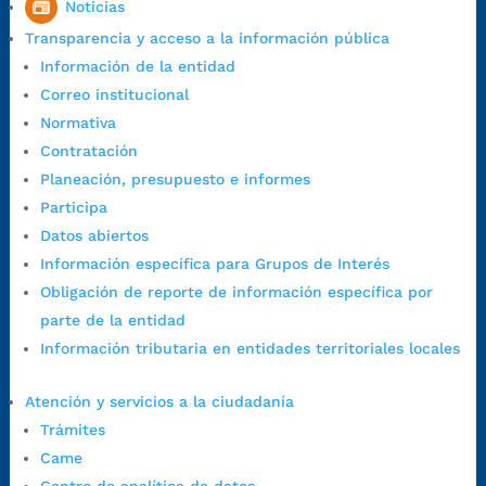
Noticias
Horario de Atención CAME (Central):
Transparencia y acceso a la información pública
Lunes a jueves: 7:00 a.m. a 12:00 m y de 1:00 p.m. a 5:30 p.m.
Información de la entidad
Viernes: 7:00 a.m. a 5:00 p.m. en Jornada Continua con
Correo institucional
30 minutos de descanso al medio día.
Normativa
Horario de Atención CAME (Norte):
Contratación
Dirección:
Carrera 12 #16N-84 del barrio Kennedy.
Planeación, presupuesto e informes
Horario habitual de lunes a viernes en
jornada continua de 7:30
Participa
a.m. a 3:00 p.m.
Datos abiertos
Teléfono Conmutador:
+57 (607) 633 70 00
Información específica para Grupos de Interés
Líneagratuita:
+57 (607) 652 55 55
Obligación de reporte de información específica por
Correo Institucional:
contactenos@bucaramanga.gov.co
parte de la entidad
Correo de notificaciones
Información tributaria en entidades territoriales locales
judiciales:
notificaciones@bucaramanga.gov.co
Canal de denuncia para presuntos actos de corrupción:
Atención y servicios a la ciudadanía
https://canaldenuncia.bucaramanga.gov.co/
Trámites
Emergencia:
https://emergencia.bucaramanga.gov.co/
Came
Radique aquí su queja disciplinaria: