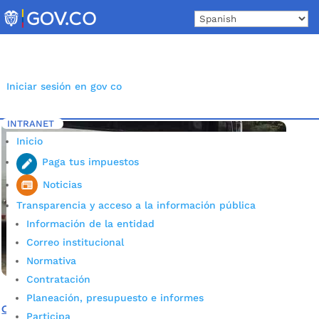
Skip
to
content
Iniciar sesión en gov co
INTRANET
Inicio
Etiqueta: Transporte escolar colegio claveriano
5
Inicio
Paga tus impuestos
Noticias
Transparencia y acceso a la información pública
Información de la entidad
Correo institucional
Normativa
Contratación
Planeación, presupuesto e informes
Con transporte escolar, Colegio Claveriano evitó
Participa