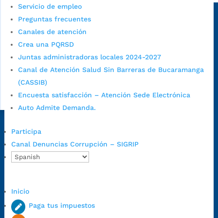
Servicio de empleo
Sede principal
Preguntas frecuentes
Canales de atención
Crea una PQRSD
Juntas administradoras locales 2024-2027
Canal de Atención Salud Sin Barreras de Bucaramanga
(CASSIB)
Encuesta satisfacción – Atención Sede Electrónica
Auto Admite Demanda.
Dirección Fase I:
Calle 35 # 10-43, Bucaramanga, Santander,
Participa
Colombia.
Canal Denuncias Corrupción – SIGRIP
Dirección Fase II:
Carrera 11 # 34-52, Bucaramanga, Santander,
Colombia
Código Postal:
680006. Código Dane: 68001.
Inicio
Horario de Atención:
Lunes a jueves de 7:00 a.m. a 12:00 m y de
1:00 p.m. a 5:30 p.m. / viernes jornada continua en el horario de
Paga tus impuestos
7:00 a.m. a 5:00 p.m., con 30 minutos de descanso al medio día.