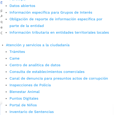
materna
Datos abiertos
por
Alcaldía de Bucaramanga
|
Mar 8, 2022
|
Noticias
Información específica para Grupos de Interés
A partir de hoy, empiezan a funcionar las salas de lactancia
Obligación de reporte de información específica por
que beneficiarán a madres que trabajen o realicen trámites
parte de la entidad
en la Alcaldía y en el Instituto de Salud de Bucaramanga.
Información tributaria en entidades territoriales locales
Conozca en esta nota cómo funcionará este espacio.
Atención y servicios a la ciudadanía
Trámites
Came
Centro de analítica de datos
Consulta de establecimientos comerciales
Canal de denuncia para presuntos actos de corrupción
Cupos Escolares Bucaramanga 2022
Inspecciones de Policía
Bienestar Animal
Consulta aqui los pasos para inscribirse y solicitar un
cupo escolar en los colegios oficiales de
Puntos Digitales
Bucaramanga.
Portal de Niños
Inventario de Sentencias