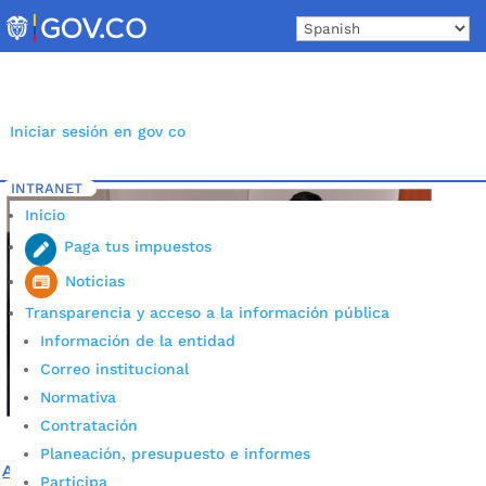
Skip
to
content
Iniciar sesión en gov co
INTRANET
Inicio
Etiqueta: salas lactancia Bucaramanga
5
Inicio
Paga tus impuestos
Noticias
Transparencia y acceso a la información pública
Información de la entidad
Correo institucional
Normativa
Contratación
Planeación, presupuesto e informes
Alcaldía de Bucaramanga habilitó salas de lactancia
Participa