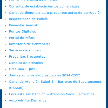
Centro de analítica de datos
Radique aquí su queja disciplinaria:
Consulta de establecimientos comerciales
https://www.bucaramanga.gov.co/gobierno-ciudadanos-
Canal de denuncia para presuntos actos de corrupción
1/secretarias/oficina-de-control-interno-disciplinario/
Inspecciones de Policía
Bienestar Animal
Puntos Digitales
Alcaldía de Bucaramanga
Portal de Niños
Funcionarios y contratistas
Inventario de Sentencias
Servicio de empleo
@AlcaldíaBGA
Preguntas frecuentes
Canales de atención
Alcaldía de Bucaramanga
Crea una PQRSD
Juntas administradoras locales 2024-2027
Canal de Atención Salud Sin Barreras de Bucaramanga
PrensaBucaramanga
(CASSIB)
Autorización de Tratamiento de Datos Personales
|
Política
Encuesta satisfacción – Atención Sede Electrónica
de Tratamiento de Datos Personales
|
Política web y
Auto Admite Demanda.
condiciones de uso
|
Política editorial
|
Plan de
comunicaciones
|
Política de derechos de autor
|
Política