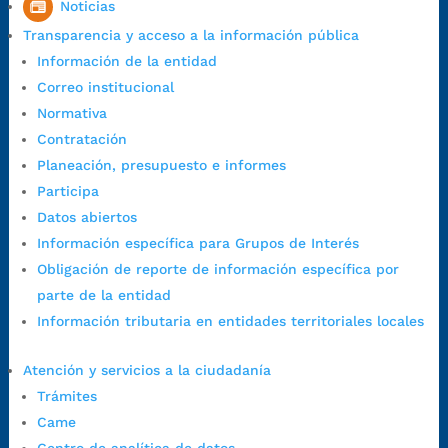
Noticias
7:00 a.m. a 5:00 p.m., con 30 minutos de descanso al medio día.
Transparencia y acceso a la información pública
Horario de Atención CAME (Central):
Información de la entidad
Lunes a jueves: 7:00 a.m. a 12:00 m y de 1:00 p.m. a 5:30 p.m.
Correo institucional
Viernes: 7:00 a.m. a 5:00 p.m. en Jornada Continua con
Normativa
30 minutos de descanso al medio día.
Contratación
Horario de Atención CAME (Norte):
Planeación, presupuesto e informes
Dirección:
Carrera 12 #16N-84 del barrio Kennedy.
Participa
Horario habitual de lunes a viernes en
jornada continua de 7:30
Datos abiertos
a.m. a 3:00 p.m.
Información específica para Grupos de Interés
Teléfono Conmutador:
+57 (607) 633 70 00
Obligación de reporte de información específica por
Líneagratuita:
+57 (607) 652 55 55
parte de la entidad
Correo Institucional:
contactenos@bucaramanga.gov.co
Información tributaria en entidades territoriales locales
Correo de notificaciones
judiciales:
notificaciones@bucaramanga.gov.co
Atención y servicios a la ciudadanía
Canal de denuncia para presuntos actos de corrupción:
Trámites
https://canaldenuncia.bucaramanga.gov.co/
Came
Emergencia:
https://emergencia.bucaramanga.gov.co/