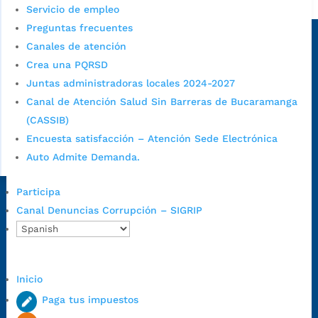
Alcaldía de Bucaramanga
Servicio de empleo
Sede principal
Preguntas frecuentes
Canales de atención
Crea una PQRSD
Juntas administradoras locales 2024-2027
Canal de Atención Salud Sin Barreras de Bucaramanga
(CASSIB)
Encuesta satisfacción – Atención Sede Electrónica
Auto Admite Demanda.
Participa
Dirección Fase I:
Calle 35 # 10-43, Bucaramanga, Santander,
Canal Denuncias Corrupción – SIGRIP
Colombia.
Dirección Fase II:
Carrera 11 # 34-52, Bucaramanga, Santander,
Colombia
Código Postal:
680006. Código Dane: 68001.
Inicio
Horario de Atención:
Lunes a jueves de 7:00 a.m. a 12:00 m y de
Paga tus impuestos
1:00 p.m. a 5:30 p.m. / viernes jornada continua en el horario de