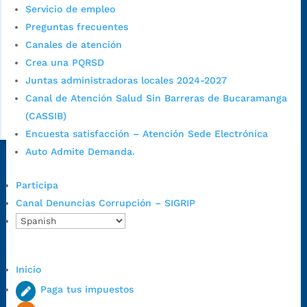
Servicio de empleo
Preguntas frecuentes
Canales de atención
Crea una PQRSD
Juntas administradoras locales 2024-2027
Canal de Atención Salud Sin Barreras de Bucaramanga
(CASSIB)
Encuesta satisfacción – Atención Sede Electrónica
Auto Admite Demanda.
Dirección Fase I:
Calle 35 # 10-43, Bucaramanga, Santander,
Colombia.
Participa
Dirección Fase II:
Carrera 11 # 34-52, Bucaramanga, Santander,
Canal Denuncias Corrupción – SIGRIP
Colombia
Código Postal:
680006. Código Dane: 68001.
Horario de Atención:
Lunes a jueves de 7:00 a.m. a 12:00 m y de
Inicio
1:00 p.m. a 5:30 p.m. / viernes jornada continua en el horario de
Paga tus impuestos
7:00 a.m. a 5:00 p.m., con 30 minutos de descanso al medio día.