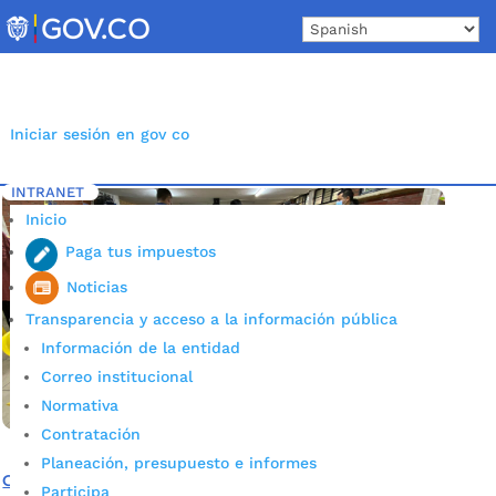
Skip
to
content
Iniciar sesión en gov co
INTRANET
Inicio
Etiqueta: Salas de lectura Bucaramanga
5
Inicio
Paga tus impuestos
Noticias
Transparencia y acceso a la información pública
Información de la entidad
Correo institucional
Normativa
Contratación
Planeación, presupuesto e informes
Cuatro colegios oficiales estrenan Salas de Lectura
Participa