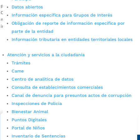
por
Edgar Augusto Sánchez
|
Ago 3, 2022
|
Noticias
Datos abiertos
Con el programa de Salas de Lectura se benefician 1000
Información específica para Grupos de Interés
niños de primera infancia, preescolar y primaria de cuatro
Obligación de reporte de información específica por
instituciones educativas oficiales de Bucaramanga.
parte de la entidad
Información tributaria en entidades territoriales locales
Atención y servicios a la ciudadanía
Trámites
Came
Centro de analítica de datos
Consulta de establecimientos comerciales
Cupos Escolares Bucaramanga 2022
Canal de denuncia para presuntos actos de corrupción
Consulta aqui los pasos para inscribirse y solicitar un
Inspecciones de Policía
cupo escolar en los colegios oficiales de
Bienestar Animal
Bucaramanga.
Puntos Digitales
Alcaldía de Bucaramanga
Portal de Niños
Inventario de Sentencias
Sede principal