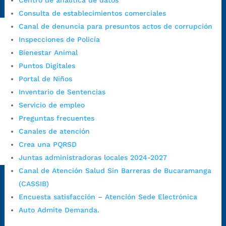
Centro de analítica de datos
1/secretarias/oficina-de-control-interno-disciplinario/
Consulta de establecimientos comerciales
Canal de denuncia para presuntos actos de corrupción
Inspecciones de Policía
Alcaldía de Bucaramanga
Bienestar Animal
Puntos Digitales
Funcionarios y contratistas
Portal de Niños
@AlcaldíaBGA
Inventario de Sentencias
Servicio de empleo
Alcaldía de Bucaramanga
Preguntas frecuentes
Canales de atención
Crea una PQRSD
PrensaBucaramanga
Juntas administradoras locales 2024-2027
Autorización de Tratamiento de Datos Personales
|
Política
Canal de Atención Salud Sin Barreras de Bucaramanga
de Tratamiento de Datos Personales
|
Política web y
(CASSIB)
condiciones de uso
|
Política editorial
|
Plan de
Encuesta satisfacción – Atención Sede Electrónica
comunicaciones
|
Política de derechos de autor
|
Política
Auto Admite Demanda.
de Seguridad de la Información
|
Uso y monitoreo pagina
web
|
Mapa del sitio