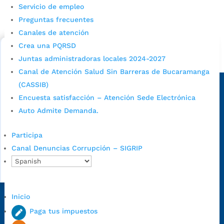
Servicio de empleo
Consulta aqui los pasos para inscribirse y solicitar un
Preguntas frecuentes
cupo escolar en los colegios oficiales de
Canales de atención
Bucaramanga.
Crea una PQRSD
Alcaldía de Bucaramanga
Juntas administradoras locales 2024-2027
Canal de Atención Salud Sin Barreras de Bucaramanga
Sede principal
(CASSIB)
Encuesta satisfacción – Atención Sede Electrónica
Auto Admite Demanda.
Participa
Canal Denuncias Corrupción – SIGRIP
Inicio
Dirección Fase I:
Calle 35 # 10-43, Bucaramanga, Santander,
Paga tus impuestos
Colombia.