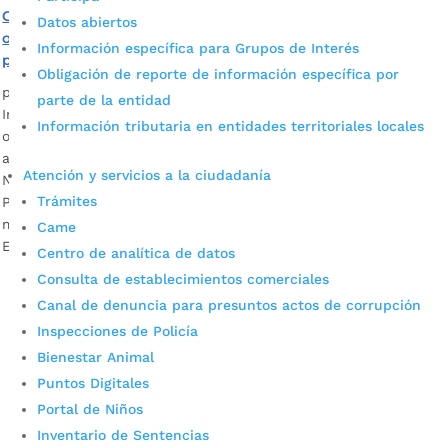
Curso de tienda virtual en Punto Digital le dio la
Datos abiertos
oportunidad de salir adelante en días difíciles de
Información específica para Grupos de Interés
pandemia
Obligación de reporte de información específica por
por
Alcaldía de Bucaramanga
|
Nov 5, 2020
|
Noticias
parte de la entidad
Inscríbase y participe de los cursos gratis y certificados que
Información tributaria en entidades territoriales locales
ofrecen los Puntos Digitales de Bucaramanga. Descargar
audio: Édgar Velasco Fontecha, usuario punto digittal
Atención y servicios a la ciudadanía
Nacional de Comercio Para Édgar Velasco Fontecha, el
Trámites
Punto Digital de la Nacional del Comercio apareció en el
momento más oportuno de su vida. La declaratoria de
Came
Emergencia Nacional por […]
Centro de analítica de datos
Consulta de establecimientos comerciales
Canal de denuncia para presuntos actos de corrupción
Inspecciones de Policía
Bienestar Animal
Puntos Digitales
Portal de Niños
Inventario de Sentencias
Cupos Escolares Bucaramanga 2022