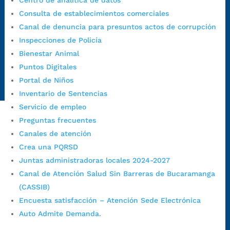
Centro de analítica de datos
Correo de notificaciones
Consulta de establecimientos comerciales
judiciales:
notificaciones@bucaramanga.gov.co
Canal de denuncia para presuntos actos de corrupción
Canal de denuncia para presuntos actos de corrupción:
Inspecciones de Policía
https://canaldenuncia.bucaramanga.gov.co/
Bienestar Animal
Emergencia:
https://emergencia.bucaramanga.gov.co/
Puntos Digitales
Radique aquí su queja disciplinaria:
Portal de Niños
https://www.bucaramanga.gov.co/gobierno-ciudadanos-
Inventario de Sentencias
1/secretarias/oficina-de-control-interno-disciplinario/
Servicio de empleo
Preguntas frecuentes
Canales de atención
Alcaldía de Bucaramanga
Crea una PQRSD
Funcionarios y contratistas
Juntas administradoras locales 2024-2027
@AlcaldíaBGA
Canal de Atención Salud Sin Barreras de Bucaramanga
(CASSIB)
Encuesta satisfacción – Atención Sede Electrónica
Alcaldía de Bucaramanga
Auto Admite Demanda.