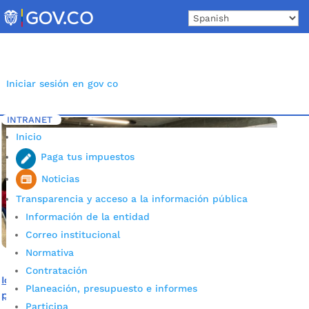
Skip
to
content
Iniciar sesión en gov co
INTRANET
Inicio
Etiqueta: Pruebas saber 11 Calendario A
5
Inicio
Paga tus impuestos
Noticias
Transparencia y acceso a la información pública
Información de la entidad
Correo institucional
Normativa
Contratación
Icfes anunció que están listas las citaciones para las
Planeación, presupuesto e informes
pruebas Saber 11 Calendario A
Participa