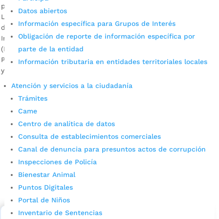
por
Alcaldía de Bucaramanga
|
Oct 24, 2020
|
Noticias
Datos abiertos
Las evaluaciones se presentarán los días 7 y 8 de noviembre
Información específica para Grupos de Interés
de 2020 guardando todas las medidas de bioseguridad. El
Obligación de reporte de información específica por
Instituto Colombiano para la Evaluación de la Educación
parte de la entidad
(ICFES) informó a las personas inscritas que presentarán las
Pruebas Saber Calendario A, Pre Saber y de validantes, que
Información tributaria en entidades territoriales locales
ya pueden consultar la fecha hora y lugar […]
Atención y servicios a la ciudadanía
Trámites
Came
Centro de analítica de datos
Consulta de establecimientos comerciales
Canal de denuncia para presuntos actos de corrupción
Inspecciones de Policía
Cupos Escolares Bucaramanga 2022
Bienestar Animal
Consulta aqui los pasos para inscribirse y solicitar un
Puntos Digitales
cupo escolar en los colegios oficiales de
Portal de Niños
Bucaramanga.
Inventario de Sentencias