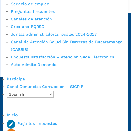
Servicio de empleo
Alcaldía de Bucaramanga
Preguntas frecuentes
Sede principal
Canales de atención
Crea una PQRSD
Juntas administradoras locales 2024-2027
Canal de Atención Salud Sin Barreras de Bucaramanga
(CASSIB)
Encuesta satisfacción – Atención Sede Electrónica
Auto Admite Demanda.
Participa
Canal Denuncias Corrupción – SIGRIP
Dirección Fase I:
Calle 35 # 10-43, Bucaramanga, Santander,
Colombia.
Dirección Fase II:
Carrera 11 # 34-52, Bucaramanga, Santander,
Colombia
Inicio
Código Postal:
680006. Código Dane: 68001.
Paga tus impuestos
Horario de Atención:
Lunes a jueves de 7:00 a.m. a 12:00 m y de