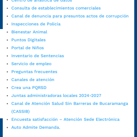
Centro de analítica de datos
Emergencia:
https://emergencia.bucaramanga.gov.co/
Consulta de establecimientos comerciales
Radique aquí su queja disciplinaria:
Canal de denuncia para presuntos actos de corrupción
https://www.bucaramanga.gov.co/gobierno-ciudadanos-
Inspecciones de Policía
1/secretarias/oficina-de-control-interno-disciplinario/
Bienestar Animal
Puntos Digitales
Portal de Niños
Alcaldía de Bucaramanga
Inventario de Sentencias
Funcionarios y contratistas
Servicio de empleo
@AlcaldíaBGA
Preguntas frecuentes
Canales de atención
Crea una PQRSD
Alcaldía de Bucaramanga
Juntas administradoras locales 2024-2027
Canal de Atención Salud Sin Barreras de Bucaramanga
(CASSIB)
PrensaBucaramanga
Encuesta satisfacción – Atención Sede Electrónica
Autorización de Tratamiento de Datos Personales
|
Política
Auto Admite Demanda.
de Tratamiento de Datos Personales
|
Política web y
condiciones de uso
|
Política editorial
|
Plan de