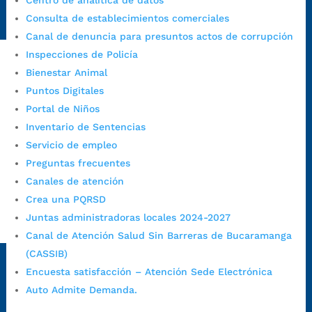
Centro de analítica de datos
https://www.bucaramanga.gov.co/gobierno-ciudadanos-
Consulta de establecimientos comerciales
1/secretarias/oficina-de-control-interno-disciplinario/
Canal de denuncia para presuntos actos de corrupción
Inspecciones de Policía
Bienestar Animal
Alcaldía de Bucaramanga
Puntos Digitales
Funcionarios y contratistas
Portal de Niños
Inventario de Sentencias
@AlcaldíaBGA
Servicio de empleo
Preguntas frecuentes
Alcaldía de Bucaramanga
Canales de atención
Crea una PQRSD
Juntas administradoras locales 2024-2027
PrensaBucaramanga
Canal de Atención Salud Sin Barreras de Bucaramanga
Autorización de Tratamiento de Datos Personales
|
Política
(CASSIB)
de Tratamiento de Datos Personales
|
Política web y
Encuesta satisfacción – Atención Sede Electrónica
condiciones de uso
|
Política editorial
|
Plan de
Auto Admite Demanda.
comunicaciones
|
Política de derechos de autor
|
Política
de Seguridad de la Información
|
Uso y monitoreo pagina