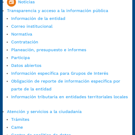
Noticias
Horario de Atención CAME (Central):
Transparencia y acceso a la información pública
Lunes a jueves: 7:00 a.m. a 12:00 m y de 1:00 p.m. a 5:30 p.m.
Información de la entidad
Viernes: 7:00 a.m. a 5:00 p.m. en Jornada Continua con
Correo institucional
30 minutos de descanso al medio día.
Normativa
Horario de Atención CAME (Norte):
Contratación
Dirección:
Carrera 12 #16N-84 del barrio Kennedy.
Planeación, presupuesto e informes
Horario habitual de lunes a viernes en
jornada continua de 7:30
Participa
a.m. a 3:00 p.m.
Datos abiertos
Teléfono Conmutador:
+57 (607) 633 70 00
Información específica para Grupos de Interés
Líneagratuita:
+57 (607) 652 55 55
Obligación de reporte de información específica por
Correo Institucional:
contactenos@bucaramanga.gov.co
parte de la entidad
Correo de notificaciones
Información tributaria en entidades territoriales locales
judiciales:
notificaciones@bucaramanga.gov.co
Canal de denuncia para presuntos actos de corrupción:
Atención y servicios a la ciudadanía
https://canaldenuncia.bucaramanga.gov.co/
Trámites
Emergencia:
https://emergencia.bucaramanga.gov.co/
Came
Radique aquí su queja disciplinaria: