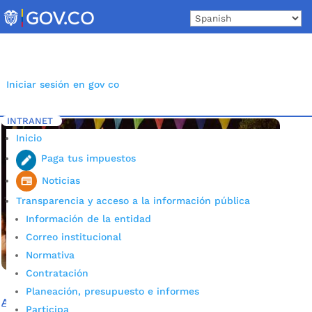
Skip
to
content
Iniciar sesión en gov co
INTRANET
Inicio
Etiqueta: PolaFest Bucaramanga 2022
5
Inicio
Paga tus impuestos
Noticias
Transparencia y acceso a la información pública
Información de la entidad
Correo institucional
Normativa
Contratación
Planeación, presupuesto e informes
Así fueron las ventas en el Pola Fest
Participa