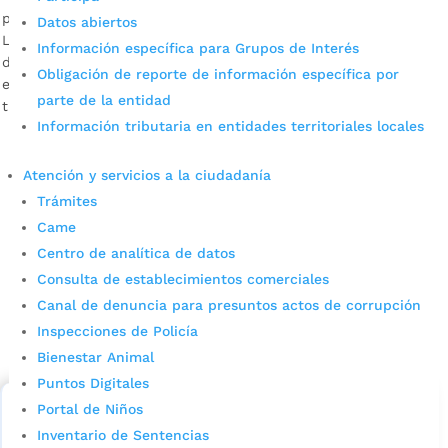
por
Edgar Augusto Sánchez
|
Sep 6, 2022
|
Noticias
Datos abiertos
La organización del evento destacó el buen comportamiento
Información específica para Grupos de Interés
de los asistentes que permitió seguir reactivando la
Obligación de reporte de información específica por
economía local. Más de 75 mil cervezas se vendieron en los
parte de la entidad
tres días programados.
Información tributaria en entidades territoriales locales
Atención y servicios a la ciudadanía
Trámites
Came
Centro de analítica de datos
Consulta de establecimientos comerciales
Cupos Escolares Bucaramanga 2022
Canal de denuncia para presuntos actos de corrupción
Inspecciones de Policía
Consulta aqui los pasos para inscribirse y solicitar un
Bienestar Animal
cupo escolar en los colegios oficiales de
Bucaramanga.
Puntos Digitales
Portal de Niños
Alcaldía de Bucaramanga
Inventario de Sentencias