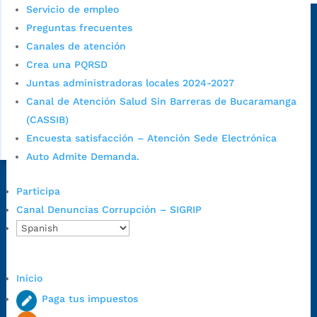
Servicio de empleo
Sede principal
Preguntas frecuentes
Canales de atención
Crea una PQRSD
Juntas administradoras locales 2024-2027
Canal de Atención Salud Sin Barreras de Bucaramanga
(CASSIB)
Encuesta satisfacción – Atención Sede Electrónica
Auto Admite Demanda.
Dirección Fase I:
Calle 35 # 10-43, Bucaramanga, Santander,
Participa
Colombia.
Canal Denuncias Corrupción – SIGRIP
Dirección Fase II:
Carrera 11 # 34-52, Bucaramanga, Santander,
Colombia
Código Postal:
680006. Código Dane: 68001.
Inicio
Horario de Atención:
Lunes a jueves de 7:00 a.m. a 12:00 m y de
1:00 p.m. a 5:30 p.m. / viernes jornada continua en el horario de
Paga tus impuestos
7:00 a.m. a 5:00 p.m., con 30 minutos de descanso al medio día.