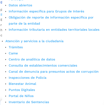
disfruta su parque recreativo
Datos abiertos
por
Edgar Augusto Sánchez
|
Mar 2, 2023
|
Alcaldía de
Información específica para Grupos de Interés
Bucaramanga
Obligación de reporte de información específica por
El Parque Vijagual es el primero que se construye en zona
parte de la entidad
rural de Bucaramanga. Por lo menos 10 mil personas que
Información tributaria en entidades territoriales locales
habitan el corregimiento 1 disfrutan de los escenarios
construidos.
Atención y servicios a la ciudadanía
Trámites
Came
Centro de analítica de datos
Consulta de establecimientos comerciales
Canal de denuncia para presuntos actos de corrupción
Inspecciones de Policía
Cupos Escolares Bucaramanga 2022
Bienestar Animal
Consulta aqui los pasos para inscribirse y solicitar un
Puntos Digitales
cupo escolar en los colegios oficiales de
Portal de Niños
Bucaramanga.
Inventario de Sentencias