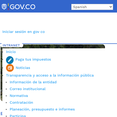
Skip
to
content
Iniciar sesión en gov co
INTRANET
Inicio
Etiqueta: parque Vijagual Bucaramanga
5
Inicio
Paga tus impuestos
Noticias
Transparencia y acceso a la información pública
Información de la entidad
Correo institucional
Normativa
Contratación
Planeación, presupuesto e informes
En medio de la naturaleza, comunidad de Vijagual ya
Participa