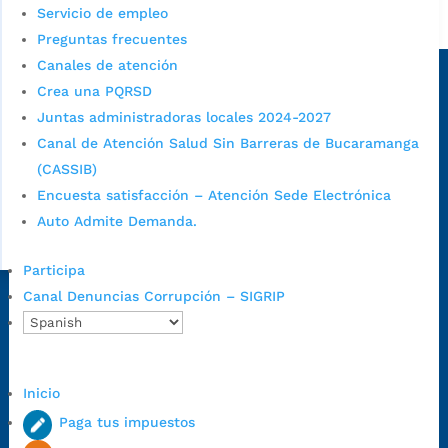
Servicio de empleo
Alcaldía de Bucaramanga
Preguntas frecuentes
Sede principal
Canales de atención
Crea una PQRSD
Juntas administradoras locales 2024-2027
Canal de Atención Salud Sin Barreras de Bucaramanga
(CASSIB)
Encuesta satisfacción – Atención Sede Electrónica
Auto Admite Demanda.
Participa
Canal Denuncias Corrupción – SIGRIP
Dirección Fase I:
Calle 35 # 10-43, Bucaramanga, Santander,
Colombia.
Dirección Fase II:
Carrera 11 # 34-52, Bucaramanga, Santander,
Colombia
Inicio
Código Postal:
680006. Código Dane: 68001.
Paga tus impuestos
Horario de Atención:
Lunes a jueves de 7:00 a.m. a 12:00 m y de