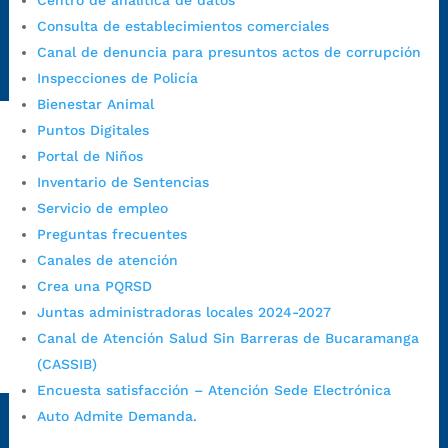
Centro de analítica de datos
Emergencia:
https://emergencia.bucaramanga.gov.co/
Consulta de establecimientos comerciales
Radique aquí su queja disciplinaria:
Canal de denuncia para presuntos actos de corrupción
https://www.bucaramanga.gov.co/gobierno-ciudadanos-
Inspecciones de Policía
1/secretarias/oficina-de-control-interno-disciplinario/
Bienestar Animal
Puntos Digitales
Portal de Niños
Alcaldía de Bucaramanga
Inventario de Sentencias
Funcionarios y contratistas
Servicio de empleo
@AlcaldíaBGA
Preguntas frecuentes
Canales de atención
Crea una PQRSD
Alcaldía de Bucaramanga
Juntas administradoras locales 2024-2027
Canal de Atención Salud Sin Barreras de Bucaramanga
(CASSIB)
PrensaBucaramanga
Encuesta satisfacción – Atención Sede Electrónica
Autorización de Tratamiento de Datos Personales
|
Política
Auto Admite Demanda.
de Tratamiento de Datos Personales
|
Política web y
condiciones de uso
|
Política editorial
|
Plan de