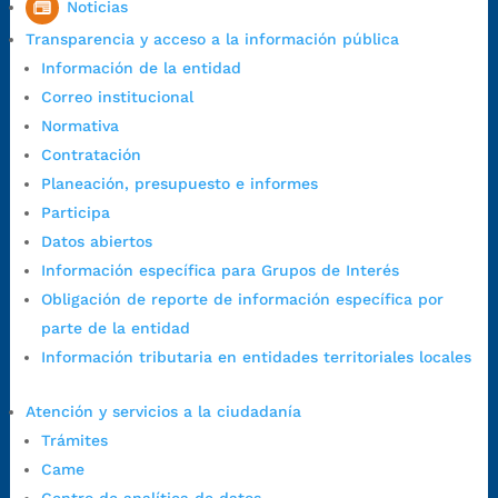
Noticias
1:00 p.m. a 5:30 p.m. / viernes jornada continua en el horario de
Transparencia y acceso a la información pública
7:00 a.m. a 5:00 p.m., con 30 minutos de descanso al medio día.
Información de la entidad
Horario de Atención CAME (Central):
Correo institucional
Lunes a jueves: 7:00 a.m. a 12:00 m y de 1:00 p.m. a 5:30 p.m.
Normativa
Viernes: 7:00 a.m. a 5:00 p.m. en Jornada Continua con
Contratación
30 minutos de descanso al medio día.
Planeación, presupuesto e informes
Horario de Atención CAME (Norte):
Participa
Dirección:
Carrera 12 #16N-84 del barrio Kennedy.
Datos abiertos
Horario habitual de lunes a viernes en
jornada continua de 7:30
Información específica para Grupos de Interés
a.m. a 3:00 p.m.
Obligación de reporte de información específica por
Teléfono Conmutador:
+57 (607) 633 70 00
parte de la entidad
Líneagratuita:
+57 (607) 652 55 55
Información tributaria en entidades territoriales locales
Correo Institucional:
contactenos@bucaramanga.gov.co
Correo de notificaciones
Atención y servicios a la ciudadanía
judiciales:
notificaciones@bucaramanga.gov.co
Trámites
Canal de denuncia para presuntos actos de corrupción:
Came
https://canaldenuncia.bucaramanga.gov.co/