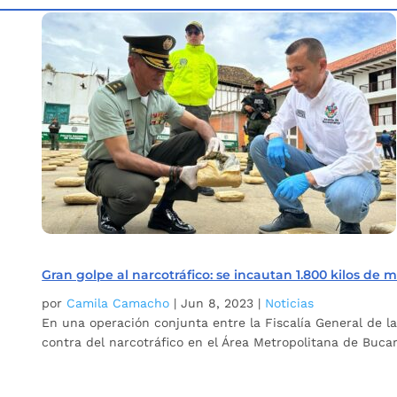
Inicio
Etiqueta: oprativo
5
Gran golpe al narcotráfico: se incautan 1.800 kilos de 
por
Camila Camacho
|
Jun 8, 2023
|
Noticias
En una operación conjunta entre la Fiscalía General de la 
contra del narcotráfico en el Área Metropolitana de Bucar