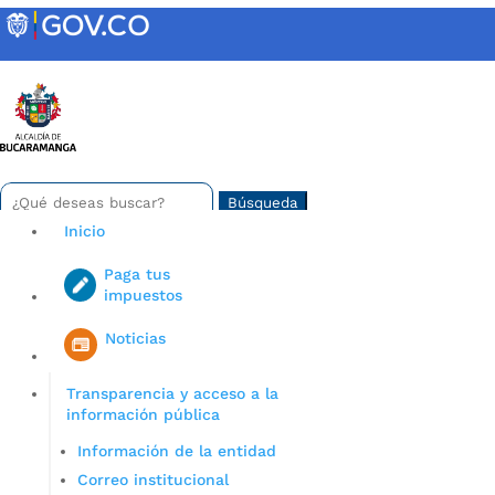
Skip
to
content
INTRANET
Buscar:
Search
for...
Inicio
Paga tus
impuestos
Iniciar sesión en gov co
Noticias
Transparencia y acceso a la
información pública
Información de la entidad
Correo institucional