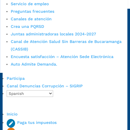
Alcaldía de Bucaramanga
Servicio de empleo
Preguntas frecuentes
Sede principal
Canales de atención
Crea una PQRSD
Juntas administradoras locales 2024-2027
Canal de Atención Salud Sin Barreras de Bucaramanga
(CASSIB)
Encuesta satisfacción – Atención Sede Electrónica
Auto Admite Demanda.
Participa
Dirección Fase I:
Calle 35 # 10-43, Bucaramanga, Santander,
Canal Denuncias Corrupción – SIGRIP
Colombia.
Dirección Fase II:
Carrera 11 # 34-52, Bucaramanga, Santander,
Colombia
Inicio
Código Postal:
680006. Código Dane: 68001.
Horario de Atención:
Lunes a jueves de 7:00 a.m. a 12:00 m y de
Paga tus impuestos
1:00 p.m. a 5:30 p.m. / viernes jornada continua en el horario de