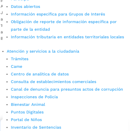
Así lo dio a conocer el mandatario de los bumangueses,
Datos abiertos
Juan Carlos Cárdenas, en un plan de acción que le apuesta
Información específica para Grupos de Interés
a mejorar la calidad de los ciudadanos. Se esperan generar
Obligación de reporte de información específica por
15 mil empleos con diversos proyectos a ejecutar el próximo
parte de la entidad
año. Descargue audio: Juan Carlos Cárdenas, alcalde de
Información tributaria en entidades territoriales locales
Bucaramanga La construcción de nuevos espacios […]
Atención y servicios a la ciudadanía
Trámites
Came
Centro de analítica de datos
Consulta de establecimientos comerciales
Canal de denuncia para presuntos actos de corrupción
Cupos Escolares Bucaramanga 2022
Inspecciones de Policía
Bienestar Animal
Consulta aqui los pasos para inscribirse y solicitar un
Puntos Digitales
cupo escolar en los colegios oficiales de
Bucaramanga.
Portal de Niños
Inventario de Sentencias