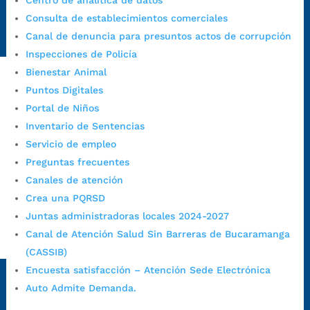
Centro de analítica de datos
Radique aquí su queja disciplinaria:
Consulta de establecimientos comerciales
https://www.bucaramanga.gov.co/gobierno-ciudadanos-
Canal de denuncia para presuntos actos de corrupción
1/secretarias/oficina-de-control-interno-disciplinario/
Inspecciones de Policía
Bienestar Animal
Puntos Digitales
Alcaldía de Bucaramanga
Portal de Niños
Funcionarios y contratistas
Inventario de Sentencias
Servicio de empleo
@AlcaldíaBGA
Preguntas frecuentes
Canales de atención
Alcaldía de Bucaramanga
Crea una PQRSD
Juntas administradoras locales 2024-2027
Canal de Atención Salud Sin Barreras de Bucaramanga
PrensaBucaramanga
(CASSIB)
Autorización de Tratamiento de Datos Personales
|
Política
Encuesta satisfacción – Atención Sede Electrónica
de Tratamiento de Datos Personales
|
Política web y
Auto Admite Demanda.
condiciones de uso
|
Política editorial
|
Plan de