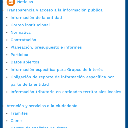
Noticias
7:00 a.m. a 5:00 p.m., con 30 minutos de descanso al medio día.
Transparencia y acceso a la información pública
Horario de Atención CAME (Central):
Información de la entidad
Lunes a jueves: 7:00 a.m. a 12:00 m y de 1:00 p.m. a 5:30 p.m.
Correo institucional
Viernes: 7:00 a.m. a 5:00 p.m. en Jornada Continua con
Normativa
30 minutos de descanso al medio día.
Contratación
Horario de Atención CAME (Norte):
Planeación, presupuesto e informes
Dirección:
Carrera 12 #16N-84 del barrio Kennedy.
Participa
Horario habitual de lunes a viernes en
jornada continua de 7:30
Datos abiertos
a.m. a 3:00 p.m.
Información específica para Grupos de Interés
Teléfono Conmutador:
+57 (607) 633 70 00
Obligación de reporte de información específica por
Líneagratuita:
+57 (607) 652 55 55
parte de la entidad
Correo Institucional:
contactenos@bucaramanga.gov.co
Información tributaria en entidades territoriales locales
Correo de notificaciones
judiciales:
notificaciones@bucaramanga.gov.co
Atención y servicios a la ciudadanía
Canal de denuncia para presuntos actos de corrupción:
Trámites
https://canaldenuncia.bucaramanga.gov.co/
Came
Emergencia:
https://emergencia.bucaramanga.gov.co/