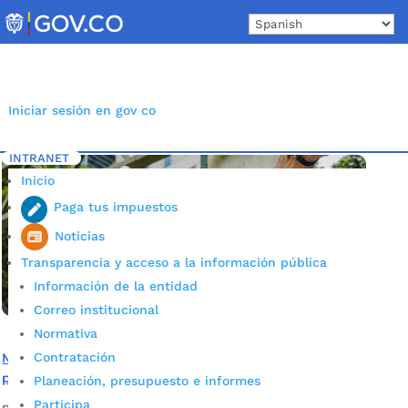
Skip
to
content
Iniciar sesión en gov co
INTRANET
Inicio
Etiqueta: Obras pública
5
Inicio
Paga tus impuestos
Noticias
Transparencia y acceso a la información pública
Información de la entidad
Correo institucional
Normativa
Contratación
Más de $150 mil millones se invertirán en obras públicas
para la reactivación económica
Planeación, presupuesto e informes
Participa
por
Alcaldía de Bucaramanga
|
Nov 6, 2020
|
Noticias