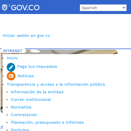
Skip
to
content
Iniciar sesión en gov co
INTRANET
Inicio
Etiqueta: obras Bucaramanga
5
Inicio
Paga tus impuestos
Noticias
Transparencia y acceso a la información pública
Información de la entidad
Correo institucional
Normativa
Contratación
Planeación, presupuesto e informes
¡Ultimamos detalles de la construcción de Casa Búho!
Participa