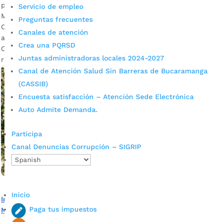
por
Mónica María Farfán Sanabria
|
May 13, 2022
|
Noticias
Servicio de empleo
Más de un 90% de ejecución ya presenta la construcción de
Preguntas frecuentes
Casa Búho. Este es el proyecto de mayor impacto social que
Canales de atención
actualmente ejecuta el gobierno del Alcalde Juan Carlos
Crea una PQRSD
Cárdenas, con el fin de consolidar el primer hogar de
Juntas administradoras locales 2024-2027
resguardo para niños en condición de...
Canal de Atención Salud Sin Barreras de Bucaramanga
(CASSIB)
Encuesta satisfacción – Atención Sede Electrónica
Auto Admite Demanda.
Participa
Canal Denuncias Corrupción – SIGRIP
Inicio
Inició la remodelación de la cancha del Colegio Aurelio
Paga tus impuestos
Martínez Mutis sede B