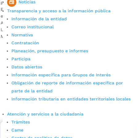
Noticias
por
Milena Bernal
|
Abr 22, 2022
|
Noticias
El proyecto beneficiará a 387 estudiantes. Estas obras se
Transparencia y acceso a la información pública
esperan entregar en septiembre del presente año. Render
Información de la entidad
Alcaldía de Bucaramanga Descargue entrevistas: Mónica
Correo institucional
Liliana Quintero, ingeniera residente de la obra Aurelio
Normativa
Martínez Mutis sede B.Marco Aurelio...
Contratación
Planeación, presupuesto e informes
Participa
Datos abiertos
Información específica para Grupos de Interés
Obligación de reporte de información específica por
parte de la entidad
Cupos Escolares Bucaramanga 2022
Información tributaria en entidades territoriales locales
Consulta aqui los pasos para inscribirse y solicitar un
Atención y servicios a la ciudadanía
cupo escolar en los colegios oficiales de
Bucaramanga.
Trámites
Came
Alcaldía de Bucaramanga