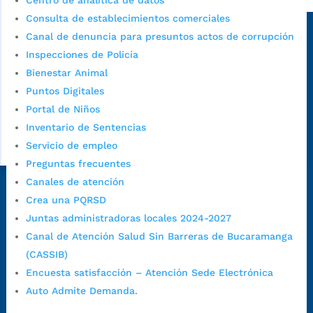
Centro de analítica de datos
Sede principal
Consulta de establecimientos comerciales
Canal de denuncia para presuntos actos de corrupción
Inspecciones de Policía
Bienestar Animal
Puntos Digitales
Portal de Niños
Inventario de Sentencias
Servicio de empleo
Preguntas frecuentes
Canales de atención
Dirección Fase I:
Calle 35 # 10-43, Bucaramanga, Santander,
Crea una PQRSD
Colombia.
Juntas administradoras locales 2024-2027
Dirección Fase II:
Carrera 11 # 34-52, Bucaramanga, Santander,
Canal de Atención Salud Sin Barreras de Bucaramanga
Colombia
(CASSIB)
Código Postal:
680006. Código Dane: 68001.
Encuesta satisfacción – Atención Sede Electrónica
Horario de Atención:
Lunes a jueves de 7:00 a.m. a 12:00 m y de
Auto Admite Demanda.
1:00 p.m. a 5:30 p.m. / viernes jornada continua en el horario de