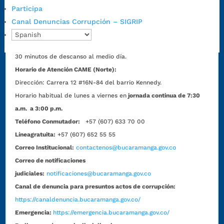
7:00 a.m. a 5:00 p.m., con 30 minutos de descanso al medio día.
Participa
Horario de Atención CAME (Central):
Canal Denuncias Corrupción – SIGRIP
Lunes a jueves: 7:00 a.m. a 12:00 m y de 1:00 p.m. a 5:30 p.m.
Viernes: 7:00 a.m. a 5:00 p.m. en Jornada Continua con
30 minutos de descanso al medio día.
Horario de Atención CAME (Norte):
Dirección:
Carrera 12 #16N-84 del barrio Kennedy.
Horario habitual de lunes a viernes en
jornada continua de 7:30
a.m. a 3:00 p.m.
Teléfono Conmutador:
+57 (607) 633 70 00
Líneagratuita:
+57 (607) 652 55 55
Correo Institucional:
contactenos@bucaramanga.gov.co
Correo de notificaciones
judiciales:
notificaciones@bucaramanga.gov.co
Canal de denuncia para presuntos actos de corrupción:
https://canaldenuncia.bucaramanga.gov.co/
Emergencia:
https://emergencia.bucaramanga.gov.co/