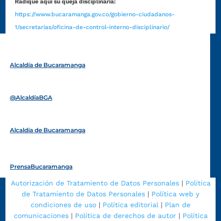
Radique aquí su queja disciplinaria:
https://www.bucaramanga.gov.co/gobierno-ciudadanos-
1/secretarias/oficina-de-control-interno-disciplinario/
Alcaldía de Bucaramanga
Funcionarios y contratistas
@AlcaldíaBGA
Alcaldía de Bucaramanga
PrensaBucaramanga
Autorización de Tratamiento de Datos Personales
|
Política
de Tratamiento de Datos Personales
|
Política web y
condiciones de uso
|
Política editorial
|
Plan de
comunicaciones
|
Política de derechos de autor
|
Política