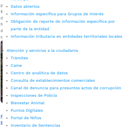
por
Mónica María Farfán Sanabria
|
Jun 8, 2022
|
Noticias
Datos abiertos
El Alcalde Juan Carlos Cárdenas verificó el avance de más
Información específica para Grupos de Interés
de 98% de la construcción de este importante proyecto que
Obligación de reporte de información específica por
hará a Bucaramanga pionera al contar con el primer hogar
parte de la entidad
de resguardo del país que estará al servicio de los niños en
Información tributaria en entidades territoriales locales
condición de vulnerabilidad....
Atención y servicios a la ciudadanía
Trámites
Came
Centro de analítica de datos
Consulta de establecimientos comerciales
Canal de denuncia para presuntos actos de corrupción
Inspecciones de Policía
Bienestar Animal
Puntos Digitales
Falta muy poco para finalizar la construcción de la Casa
Portal de Niños
Búho
Inventario de Sentencias