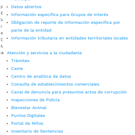
por
Alcaldía de Bucaramanga
|
Nov 6, 2020
|
Noticias
Datos abiertos
Es de anotar que varios de estos territorios no están
Información específica para Grupos de Interés
legalizados o no cuentan con el cumplimiento de los
Obligación de reporte de información específica por
requisitos legales. El agua una necesidad, pero también
parte de la entidad
existen responsabilidades por parte de todos los actores.
Información tributaria en entidades territoriales locales
Descargue audio: Zoraida Ortiz, gerente del Acueducto
Metropolitano de Bucaramanga / Sergio Blanco Diaz, líder
Atención y servicios a la ciudadanía
del sector Luz de Salvación […]
Trámites
Came
Centro de analítica de datos
Consulta de establecimientos comerciales
Canal de denuncia para presuntos actos de corrupción
Inspecciones de Policía
Bienestar Animal
Cupos Escolares Bucaramanga 2022
Puntos Digitales
Consulta aqui los pasos para inscribirse y solicitar un
Portal de Niños
cupo escolar en los colegios oficiales de
Inventario de Sentencias