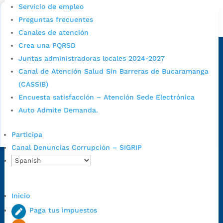
Bucaramanga.
Servicio de empleo
Preguntas frecuentes
Alcaldía de Bucaramanga
Canales de atención
Sede principal
Crea una PQRSD
Juntas administradoras locales 2024-2027
Canal de Atención Salud Sin Barreras de Bucaramanga
(CASSIB)
Encuesta satisfacción – Atención Sede Electrónica
Auto Admite Demanda.
Participa
Canal Denuncias Corrupción – SIGRIP
Dirección Fase I:
Calle 35 # 10-43, Bucaramanga, Santander,
Colombia.
Dirección Fase II:
Carrera 11 # 34-52, Bucaramanga, Santander,
Inicio
Colombia
Paga tus impuestos
Código Postal:
680006. Código Dane: 68001.