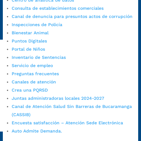
Centro de analítica de datos
https://canaldenuncia.bucaramanga.gov.co/
Consulta de establecimientos comerciales
Emergencia:
https://emergencia.bucaramanga.gov.co/
Canal de denuncia para presuntos actos de corrupción
Radique aquí su queja disciplinaria:
Inspecciones de Policía
https://www.bucaramanga.gov.co/gobierno-ciudadanos-
Bienestar Animal
1/secretarias/oficina-de-control-interno-disciplinario/
Puntos Digitales
Portal de Niños
Inventario de Sentencias
Alcaldía de Bucaramanga
Servicio de empleo
Funcionarios y contratistas
Preguntas frecuentes
@AlcaldíaBGA
Canales de atención
Crea una PQRSD
Juntas administradoras locales 2024-2027
Alcaldía de Bucaramanga
Canal de Atención Salud Sin Barreras de Bucaramanga
(CASSIB)
Encuesta satisfacción – Atención Sede Electrónica
PrensaBucaramanga
Auto Admite Demanda.
Autorización de Tratamiento de Datos Personales
|
Política