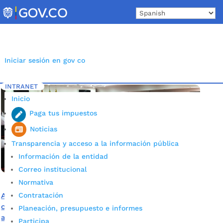
Skip
to
content
Iniciar sesión en gov co
INTRANET
Inicio
Etiqueta: Mínimo vital
5
Inicio
Paga tus impuestos
Noticias
Transparencia y acceso a la información pública
Información de la entidad
Correo institucional
Normativa
Contratación
Alcaldía escuchó y estableció compromisos con
comunidades que registran problemáticas de acceso a
Planeación, presupuesto e informes
agua potable
Participa