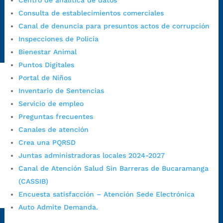
Centro de analítica de datos
https://canaldenuncia.bucaramanga.gov.co/
Consulta de establecimientos comerciales
Emergencia:
https://emergencia.bucaramanga.gov.co/
Canal de denuncia para presuntos actos de corrupción
Radique aquí su queja disciplinaria:
Inspecciones de Policía
https://www.bucaramanga.gov.co/gobierno-ciudadanos-
Bienestar Animal
1/secretarias/oficina-de-control-interno-disciplinario/
Puntos Digitales
Portal de Niños
Inventario de Sentencias
Alcaldía de Bucaramanga
Servicio de empleo
Funcionarios y contratistas
Preguntas frecuentes
@AlcaldíaBGA
Canales de atención
Crea una PQRSD
Juntas administradoras locales 2024-2027
Alcaldía de Bucaramanga
Canal de Atención Salud Sin Barreras de Bucaramanga
(CASSIB)
Encuesta satisfacción – Atención Sede Electrónica
PrensaBucaramanga
Auto Admite Demanda.
Autorización de Tratamiento de Datos Personales
|
Política