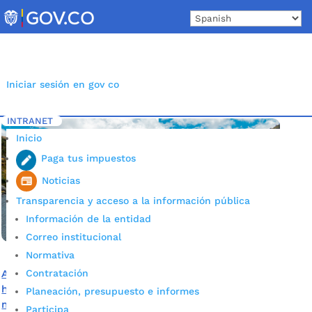
Skip
to
content
Iniciar sesión en gov co
INTRANET
Inicio
Etiqueta: Licencia ambiental
5
Inicio
Paga tus impuestos
Noticias
Transparencia y acceso a la información pública
Información de la entidad
Correo institucional
Normativa
Contratación
Alcaldía seguirá apostándole a la defensa de Santurbán
hasta tanto no existan amenazas de megaproyectos
Planeación, presupuesto e informes
mineros
Participa