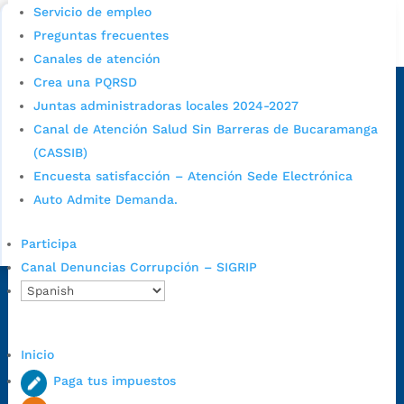
Bucaramanga.
Servicio de empleo
Preguntas frecuentes
Alcaldía de Bucaramanga
Canales de atención
Sede principal
Crea una PQRSD
Juntas administradoras locales 2024-2027
Canal de Atención Salud Sin Barreras de Bucaramanga
(CASSIB)
Encuesta satisfacción – Atención Sede Electrónica
Auto Admite Demanda.
Participa
Canal Denuncias Corrupción – SIGRIP
Dirección Fase I:
Calle 35 # 10-43, Bucaramanga, Santander,
Colombia.
Dirección Fase II:
Carrera 11 # 34-52, Bucaramanga, Santander,
Inicio
Colombia
Paga tus impuestos
Código Postal:
680006. Código Dane: 68001.