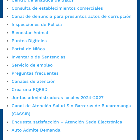
Centro de analítica de datos
https://www.bucaramanga.gov.co/gobierno-ciudadanos-
Consulta de establecimientos comerciales
1/secretarias/oficina-de-control-interno-disciplinario/
Canal de denuncia para presuntos actos de corrupción
Inspecciones de Policía
Bienestar Animal
Alcaldía de Bucaramanga
Puntos Digitales
Funcionarios y contratistas
Portal de Niños
Inventario de Sentencias
@AlcaldíaBGA
Servicio de empleo
Preguntas frecuentes
Alcaldía de Bucaramanga
Canales de atención
Crea una PQRSD
Juntas administradoras locales 2024-2027
PrensaBucaramanga
Canal de Atención Salud Sin Barreras de Bucaramanga
Autorización de Tratamiento de Datos Personales
|
Política
(CASSIB)
de Tratamiento de Datos Personales
|
Política web y
Encuesta satisfacción – Atención Sede Electrónica
condiciones de uso
|
Política editorial
|
Plan de
Auto Admite Demanda.
comunicaciones
|
Política de derechos de autor
|
Política
de Seguridad de la Información
|
Uso y monitoreo pagina