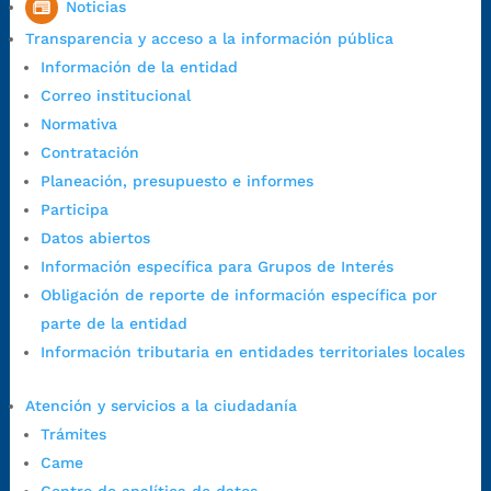
Noticias
Horario de Atención CAME (Central):
Transparencia y acceso a la información pública
Lunes a jueves: 7:00 a.m. a 12:00 m y de 1:00 p.m. a 5:30 p.m.
Información de la entidad
Viernes: 7:00 a.m. a 5:00 p.m. en Jornada Continua con
Correo institucional
30 minutos de descanso al medio día.
Normativa
Horario de Atención CAME (Norte):
Contratación
Dirección:
Carrera 12 #16N-84 del barrio Kennedy.
Planeación, presupuesto e informes
Horario habitual de lunes a viernes en
jornada continua de 7:30
Participa
a.m. a 3:00 p.m.
Datos abiertos
Teléfono Conmutador:
+57 (607) 633 70 00
Información específica para Grupos de Interés
Líneagratuita:
+57 (607) 652 55 55
Obligación de reporte de información específica por
Correo Institucional:
contactenos@bucaramanga.gov.co
parte de la entidad
Correo de notificaciones
Información tributaria en entidades territoriales locales
judiciales:
notificaciones@bucaramanga.gov.co
Canal de denuncia para presuntos actos de corrupción:
Atención y servicios a la ciudadanía
https://canaldenuncia.bucaramanga.gov.co/
Trámites
Emergencia:
https://emergencia.bucaramanga.gov.co/
Came
Radique aquí su queja disciplinaria: