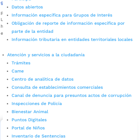
gratuita a Internet
Datos abiertos
por
Natalia Carrillo Ascencio
|
Ago 29, 2022
|
Noticias
Información específica para Grupos de Interés
La Alcaldía de Bucaramanga a través de la Oficina TIC
Obligación de reporte de información específica por
habilitó el servicio de internet para el beneficio de 112
parte de la entidad
estudiantes de la Institución Educativa La Malaña.
Información tributaria en entidades territoriales locales
Atención y servicios a la ciudadanía
Trámites
Came
Centro de analítica de datos
Consulta de establecimientos comerciales
Cupos Escolares Bucaramanga 2022
Canal de denuncia para presuntos actos de corrupción
Inspecciones de Policía
Consulta aqui los pasos para inscribirse y solicitar un
Bienestar Animal
cupo escolar en los colegios oficiales de
Bucaramanga.
Puntos Digitales
Portal de Niños
Alcaldía de Bucaramanga
Inventario de Sentencias