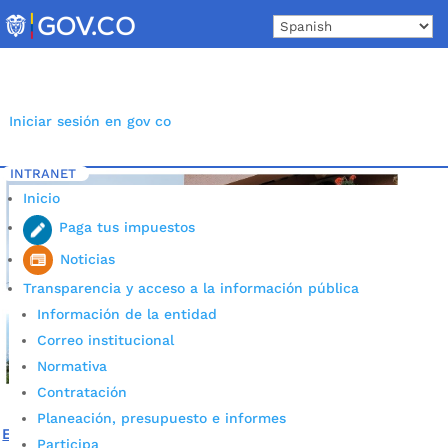
Skip
to
content
Iniciar sesión en gov co
INTRANET
Inicio
Etiqueta: La Malaña
5
Inicio
Paga tus impuestos
Noticias
Transparencia y acceso a la información pública
Información de la entidad
Correo institucional
Normativa
Contratación
Planeación, presupuesto e informes
El colegio rural La Malaña cuenta con conectividad
Participa