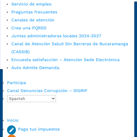
Servicio de empleo
Sede principal
Preguntas frecuentes
Canales de atención
Crea una PQRSD
Juntas administradoras locales 2024-2027
Canal de Atención Salud Sin Barreras de Bucaramanga
(CASSIB)
Encuesta satisfacción – Atención Sede Electrónica
Auto Admite Demanda.
Dirección Fase I:
Calle 35 # 10-43, Bucaramanga, Santander,
Participa
Colombia.
Canal Denuncias Corrupción – SIGRIP
Dirección Fase II:
Carrera 11 # 34-52, Bucaramanga, Santander,
Colombia
Código Postal:
680006. Código Dane: 68001.
Inicio
Horario de Atención:
Lunes a jueves de 7:00 a.m. a 12:00 m y de
1:00 p.m. a 5:30 p.m. / viernes jornada continua en el horario de
Paga tus impuestos
7:00 a.m. a 5:00 p.m., con 30 minutos de descanso al medio día.