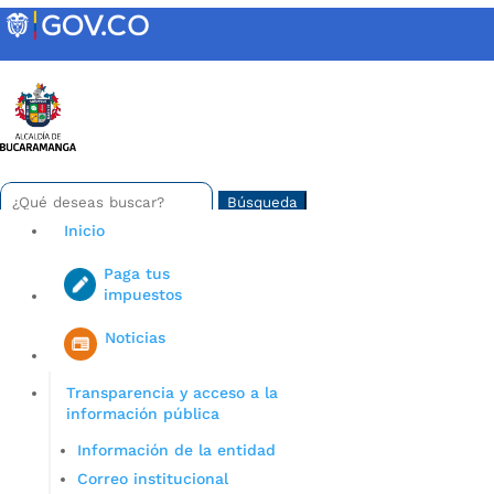
Skip
to
content
INTRANET
Buscar:
Search
for...
Inicio
Paga tus
impuestos
Iniciar sesión en gov co
Noticias
Transparencia y acceso a la
información pública
Información de la entidad
Correo institucional