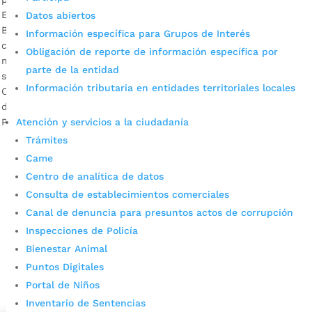
En el terreno invadido, propiedad de la Alcaldía de
Datos abiertos
Bucaramanga, se pretenden desarrollar proyectos de interés
Información específica para Grupos de Interés
colectivo para fomentar la integración social y promover el
Obligación de reporte de información específica por
mejoramiento del entorno. Descargar audio: Melissa Franco,
parte de la entidad
subsecretaria del Interior de Bucaramanga. La Mesa
Información tributaria en entidades territoriales locales
Operativa contra las Invasiones, conformada por la Alcaldía
de Bucaramanga, la Policía Metropolitana de Bucaramanga,
Atención y servicios a la ciudadanía
Personería […]
Trámites
Came
Centro de analítica de datos
Consulta de establecimientos comerciales
Canal de denuncia para presuntos actos de corrupción
Inspecciones de Policía
Bienestar Animal
Cupos Escolares Bucaramanga 2022
Puntos Digitales
Consulta aqui los pasos para inscribirse y solicitar un
Portal de Niños
cupo escolar en los colegios oficiales de
Inventario de Sentencias