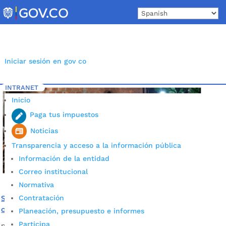
Skip
to
content
Iniciar sesión en gov co
INTRANET
Inicio
Etiqueta: Invasiones
5
Inicio
Paga tus impuestos
Noticias
Transparencia y acceso a la información pública
Información de la entidad
Correo institucional
Normativa
Contratación
Se adelantó operativo interinstitucional para demoler
construcción ilegal en predio público del Café Madrid
Planeación, presupuesto e informes
Participa
por
Alcaldía de Bucaramanga
|
Mar 12, 2021
|
Noticias