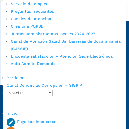
Bucaramanga.
Servicio de empleo
Preguntas frecuentes
Alcaldía de Bucaramanga
Canales de atención
Sede principal
Crea una PQRSD
Juntas administradoras locales 2024-2027
Canal de Atención Salud Sin Barreras de Bucaramanga
(CASSIB)
Encuesta satisfacción – Atención Sede Electrónica
Auto Admite Demanda.
Participa
Canal Denuncias Corrupción – SIGRIP
Dirección Fase I:
Calle 35 # 10-43, Bucaramanga, Santander,
Colombia.
Dirección Fase II:
Carrera 11 # 34-52, Bucaramanga, Santander,
Inicio
Colombia
Paga tus impuestos
Código Postal:
680006. Código Dane: 68001.