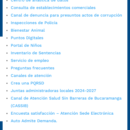
Centro de analítica de datos
https://canaldenuncia.bucaramanga.gov.co/
Consulta de establecimientos comerciales
Emergencia:
https://emergencia.bucaramanga.gov.co/
Canal de denuncia para presuntos actos de corrupción
Radique aquí su queja disciplinaria:
Inspecciones de Policía
https://www.bucaramanga.gov.co/gobierno-ciudadanos-
Bienestar Animal
1/secretarias/oficina-de-control-interno-disciplinario/
Puntos Digitales
Portal de Niños
Inventario de Sentencias
Alcaldía de Bucaramanga
Servicio de empleo
Funcionarios y contratistas
Preguntas frecuentes
@AlcaldíaBGA
Canales de atención
Crea una PQRSD
Juntas administradoras locales 2024-2027
Alcaldía de Bucaramanga
Canal de Atención Salud Sin Barreras de Bucaramanga
(CASSIB)
Encuesta satisfacción – Atención Sede Electrónica
PrensaBucaramanga
Auto Admite Demanda.
Autorización de Tratamiento de Datos Personales
|
Política