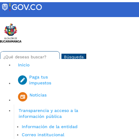
Skip
to
content
INTRANET
Buscar:
Search
for...
Inicio
Paga tus
impuestos
Iniciar sesión en gov co
Noticias
Transparencia y acceso a la
información pública
Información de la entidad
Correo institucional