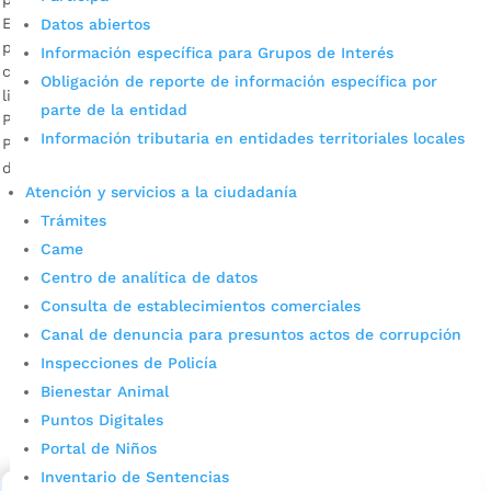
Estos espacios se destacan por el mantenimiento ejercido
Datos abiertos
por la Empresa de Aseo Municipal, EMAB. La cultura y
Información específica para Grupos de Interés
concientización de los ciudadanos es vital para mantener
Obligación de reporte de información específica por
limpias las vías de acceso. Descargue audio: Leonardo
parte de la entidad
Palencia, ingeniero forestal y coordinador del Programa de
Información tributaria en entidades territoriales locales
Parques y Zonas Verdes Cabe recordar que la Alcaldía
destinó $4.677 millones para […]
Atención y servicios a la ciudadanía
Trámites
Came
Centro de analítica de datos
Consulta de establecimientos comerciales
Canal de denuncia para presuntos actos de corrupción
Inspecciones de Policía
Cupos Escolares Bucaramanga 2022
Bienestar Animal
Puntos Digitales
Consulta aqui los pasos para inscribirse y solicitar un
cupo escolar en los colegios oficiales de
Portal de Niños
Bucaramanga.
Inventario de Sentencias