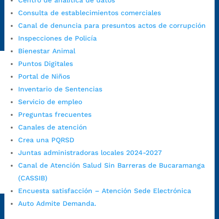
Centro de analítica de datos
Emergencia:
https://emergencia.bucaramanga.gov.co/
Consulta de establecimientos comerciales
Radique aquí su queja disciplinaria:
Canal de denuncia para presuntos actos de corrupción
https://www.bucaramanga.gov.co/gobierno-ciudadanos-
Inspecciones de Policía
1/secretarias/oficina-de-control-interno-disciplinario/
Bienestar Animal
Puntos Digitales
Portal de Niños
Alcaldía de Bucaramanga
Inventario de Sentencias
Funcionarios y contratistas
Servicio de empleo
@AlcaldíaBGA
Preguntas frecuentes
Canales de atención
Crea una PQRSD
Alcaldía de Bucaramanga
Juntas administradoras locales 2024-2027
Canal de Atención Salud Sin Barreras de Bucaramanga
(CASSIB)
PrensaBucaramanga
Encuesta satisfacción – Atención Sede Electrónica
Autorización de Tratamiento de Datos Personales
|
Política
Auto Admite Demanda.
de Tratamiento de Datos Personales
|
Política web y