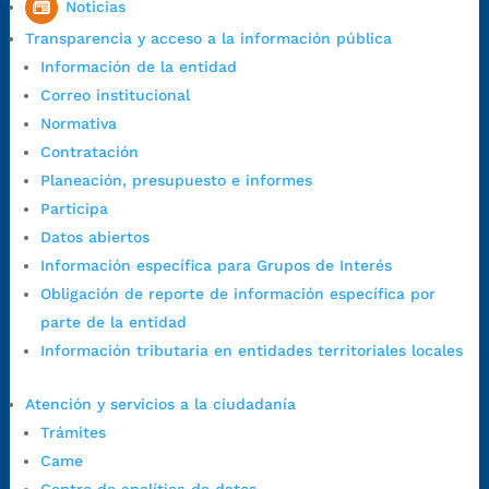
Noticias
1:00 p.m. a 5:30 p.m. / viernes jornada continua en el horario de
Transparencia y acceso a la información pública
7:00 a.m. a 5:00 p.m., con 30 minutos de descanso al medio día.
Información de la entidad
Horario de Atención CAME (Central):
Correo institucional
Lunes a jueves: 7:00 a.m. a 12:00 m y de 1:00 p.m. a 5:30 p.m.
Normativa
Viernes: 7:00 a.m. a 5:00 p.m. en Jornada Continua con
Contratación
30 minutos de descanso al medio día.
Planeación, presupuesto e informes
Horario de Atención CAME (Norte):
Participa
Dirección:
Carrera 12 #16N-84 del barrio Kennedy.
Datos abiertos
Horario habitual de lunes a viernes en
jornada continua de 7:30
Información específica para Grupos de Interés
a.m. a 3:00 p.m.
Obligación de reporte de información específica por
Teléfono Conmutador:
+57 (607) 633 70 00
parte de la entidad
Líneagratuita:
+57 (607) 652 55 55
Información tributaria en entidades territoriales locales
Correo Institucional:
contactenos@bucaramanga.gov.co
Correo de notificaciones
Atención y servicios a la ciudadanía
judiciales:
notificaciones@bucaramanga.gov.co
Trámites
Canal de denuncia para presuntos actos de corrupción:
Came
https://canaldenuncia.bucaramanga.gov.co/