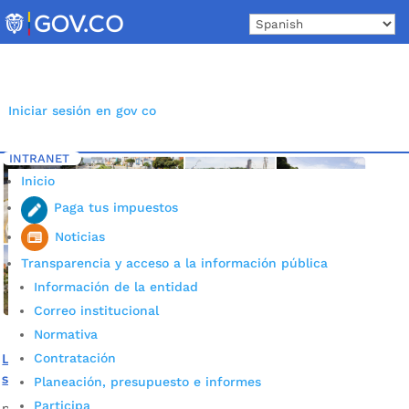
Skip
to
content
Iniciar sesión en gov co
INTRANET
Inicio
Etiqueta: Ingreso a Bucaramanga
5
Inicio
Paga tus impuestos
Noticias
Transparencia y acceso a la información pública
Información de la entidad
Correo institucional
Normativa
Contratación
Las zonas verdes resplandecen en el ingreso, por la zona
sur, a Bucaramanga
Planeación, presupuesto e informes
Participa
por
Alcaldía de Bucaramanga
|
Ago 13, 2020
|
Noticias