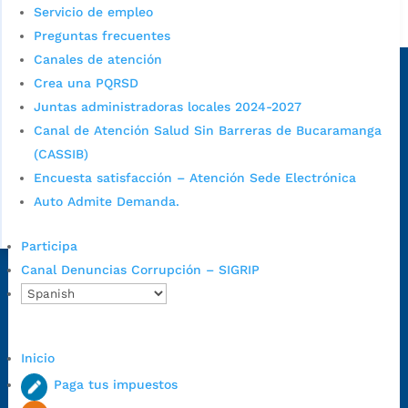
Servicio de empleo
Alcaldía de Bucaramanga
Preguntas frecuentes
Sede principal
Canales de atención
Crea una PQRSD
Juntas administradoras locales 2024-2027
Canal de Atención Salud Sin Barreras de Bucaramanga
(CASSIB)
Encuesta satisfacción – Atención Sede Electrónica
Auto Admite Demanda.
Participa
Canal Denuncias Corrupción – SIGRIP
Dirección Fase I:
Calle 35 # 10-43, Bucaramanga, Santander,
Colombia.
Dirección Fase II:
Carrera 11 # 34-52, Bucaramanga, Santander,
Colombia
Inicio
Código Postal:
680006. Código Dane: 68001.
Paga tus impuestos
Horario de Atención:
Lunes a jueves de 7:00 a.m. a 12:00 m y de