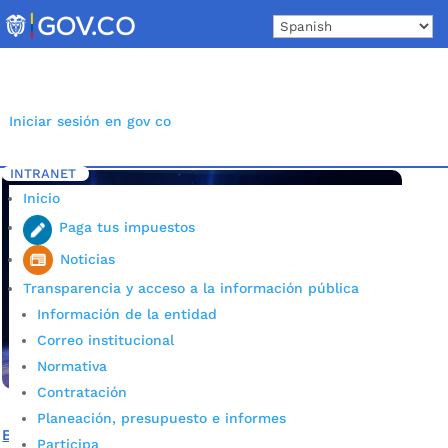
Skip
to
content
Iniciar sesión en gov co
INTRANET
Inicio
Etiqueta: IMCT
5
Inicio
Paga tus impuestos
Noticias
Transparencia y acceso a la información pública
Información de la entidad
Correo institucional
Normativa
Contratación
Planeación, presupuesto e informes
Bucaramanga revivió la magia del circo en vivo: Más de
Participa