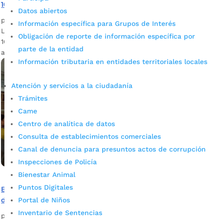
100 artistas celebraron el arte que resiste a las pantallas
Datos abiertos
por
admin_prensa
|
Abr 27, 2025
|
Noticias
Información específica para Grupos de Interés
La celebración del Día Mundial del Circo reunió a más de
Obligación de reporte de información específica por
100 artistas y cientos de familias de Bucaramanga en torno
parte de la entidad
a la magia y el talento.
Información tributaria en entidades territoriales locales
Atención y servicios a la ciudadanía
Trámites
Came
Centro de analítica de datos
Consulta de establecimientos comerciales
Canal de denuncia para presuntos actos de corrupción
Inspecciones de Policía
Bienestar Animal
Puntos Digitales
Bucaramanga celebra la “Semana de las Letras” con más
de 40 eventos
Portal de Niños
Inventario de Sentencias
por
admin_prensa
|
Abr 22, 2025
|
Noticias