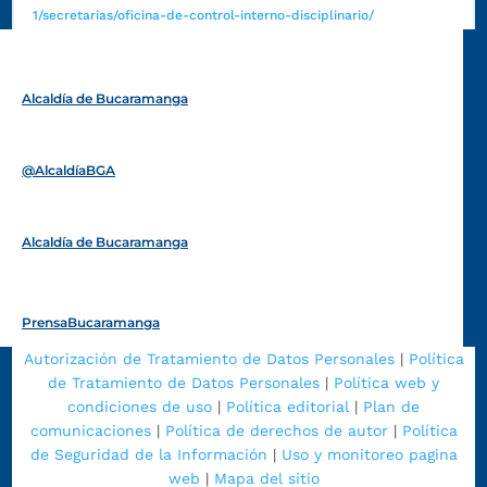
1/secretarias/oficina-de-control-interno-disciplinario/
Alcaldía de Bucaramanga
Funcionarios y contratistas
@AlcaldíaBGA
Alcaldía de Bucaramanga
PrensaBucaramanga
Autorización de Tratamiento de Datos Personales
|
Política
de Tratamiento de Datos Personales
|
Política web y
condiciones de uso
|
Política editorial
|
Plan de
comunicaciones
|
Política de derechos de autor
|
Política
de Seguridad de la Información
|
Uso y monitoreo pagina
web
|
Mapa del sitio