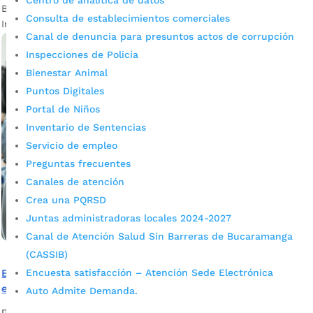
Centro de analítica de datos
Bucaramanga se viste de arte y cultura para celebrar el Día
Consulta de establecimientos comerciales
Internacional del Teatro, con una programación especial.
Canal de denuncia para presuntos actos de corrupción
Inspecciones de Policía
Bienestar Animal
Puntos Digitales
Portal de Niños
Inventario de Sentencias
Servicio de empleo
Preguntas frecuentes
Canales de atención
Crea una PQRSD
Juntas administradoras locales 2024-2027
Canal de Atención Salud Sin Barreras de Bucaramanga
(CASSIB)
Encuesta satisfacción – Atención Sede Electrónica
El IAC abre sus puertas: Formación digital para
emprendedores y empresarios
Auto Admite Demanda.
por
admin_prensa
|
Mar 17, 2025
|
Noticias