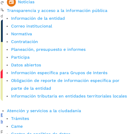
Noticias
Con el conversatorio “Letras santandereanas a contraluz”, el
Instituto de Cultura y Turismo (IMCT) dio inicio a la Semana
Transparencia y acceso a la información pública
de las Letras.
Información de la entidad
Correo institucional
Normativa
Contratación
Planeación, presupuesto e informes
Participa
Datos abiertos
Información específica para Grupos de Interés
Obligación de reporte de información específica por
parte de la entidad
Información tributaria en entidades territoriales locales
Atención y servicios a la ciudadanía
Bucaramanga abre el telón para conmemorar el Día
Trámites
Internacional del Teatro
Came
por
admin_prensa
|
Mar 25, 2025
|
Noticias