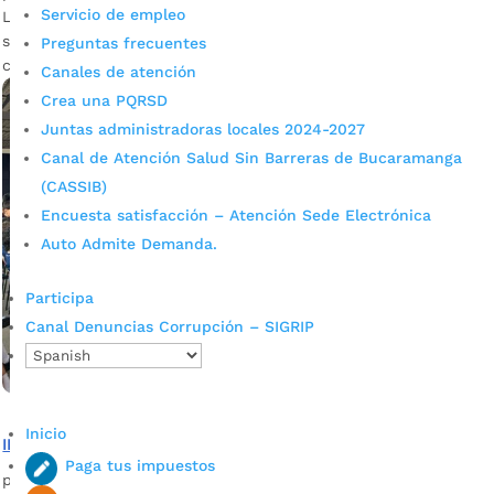
Servicio de empleo
La «Semana de las Letras» es una apuesta decidida por
sembrar amor por la lectura en cada barrio de la ciudad,
Preguntas frecuentes
con más de 40 eventos.
Canales de atención
Crea una PQRSD
Juntas administradoras locales 2024-2027
Canal de Atención Salud Sin Barreras de Bucaramanga
(CASSIB)
Encuesta satisfacción – Atención Sede Electrónica
Auto Admite Demanda.
Participa
Canal Denuncias Corrupción – SIGRIP
Inicio
IMCT dio apertura a la Semana de las Letras
Paga tus impuestos
por
admin_prensa
|
Abr 22, 2025
|
Noticias