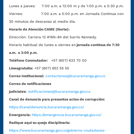
Lunes a jueves: 7:00 a.m. a 12:00 m y de 1:00 p.m. a 5:30 p.m.
Viernes: 7:00 a.m. a 5:00 p.m. en Jornada Continua con
30 minutos de descanso al medio día.
Horario de Atención CAME (Norte):
Dirección:
Carrera 12 #16N-84 del barrio Kennedy.
Horario habitual de lunes a viernes en
jornada continua de 7:30
a.m. a 3:00 p.m.
Teléfono Conmutador:
+57 (607) 633 70 00
Líneagratuita:
+57 (607) 652 55 55
Correo Institucional:
contactenos@bucaramanga.gov.co
Correo de notificaciones
judiciales:
notificaciones@bucaramanga.gov.co
Canal de denuncia para presuntos actos de corrupción:
https://canaldenuncia.bucaramanga.gov.co/
Emergencia:
https://emergencia.bucaramanga.gov.co/
Radique aquí su queja disciplinaria:
https://www.bucaramanga.gov.co/gobierno-ciudadanos-