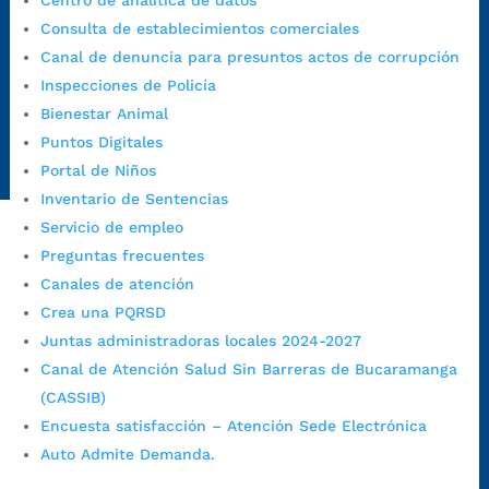
Centro de analítica de datos
judiciales:
notificaciones@bucaramanga.gov.co
Consulta de establecimientos comerciales
Canal de denuncia para presuntos actos de corrupción:
Canal de denuncia para presuntos actos de corrupción
https://canaldenuncia.bucaramanga.gov.co/
Inspecciones de Policía
Emergencia:
https://emergencia.bucaramanga.gov.co/
Bienestar Animal
Radique aquí su queja disciplinaria:
Puntos Digitales
https://www.bucaramanga.gov.co/gobierno-ciudadanos-
Portal de Niños
1/secretarias/oficina-de-control-interno-disciplinario/
Inventario de Sentencias
Servicio de empleo
Preguntas frecuentes
Alcaldía de Bucaramanga
Canales de atención
Funcionarios y contratistas
Crea una PQRSD
Juntas administradoras locales 2024-2027
@AlcaldíaBGA
Canal de Atención Salud Sin Barreras de Bucaramanga
(CASSIB)
Alcaldía de Bucaramanga
Encuesta satisfacción – Atención Sede Electrónica
Auto Admite Demanda.