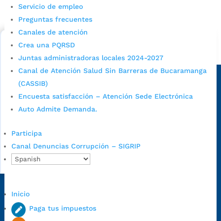
Servicio de empleo
Consulta aqui los pasos para inscribirse y solicitar un
cupo escolar en los colegios oficiales de
Preguntas frecuentes
Bucaramanga.
Canales de atención
Crea una PQRSD
Alcaldía de Bucaramanga
Juntas administradoras locales 2024-2027
Sede principal
Canal de Atención Salud Sin Barreras de Bucaramanga
(CASSIB)
Encuesta satisfacción – Atención Sede Electrónica
Auto Admite Demanda.
Participa
Canal Denuncias Corrupción – SIGRIP
Dirección Fase I:
Calle 35 # 10-43, Bucaramanga, Santander,
Inicio
Colombia.
Paga tus impuestos
Dirección Fase II:
Carrera 11 # 34-52, Bucaramanga, Santander,