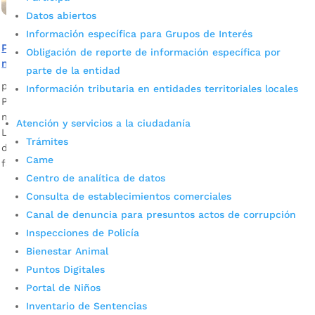
Datos abiertos
Información específica para Grupos de Interés
Policía y Gestores de Convivencia trabajan para
Obligación de reporte de información específica por
mantener parques iluminados y seguros
parte de la entidad
por
Alcaldía de Bucaramanga
|
Dic 10, 2023
|
Noticias
Información tributaria en entidades territoriales locales
Para que los bumangueses puedan disfrutar de las fiestas
navideñas en un ambiente seguro y ordenado, el Gobierno
Atención y servicios a la ciudadanía
Local, a través de la Secretaría del Interior, puso a
Trámites
disposición este equipo que velará por la tranquilidad de las
Came
familias en los parques. ¿Cuál es la...
Centro de analítica de datos
Consulta de establecimientos comerciales
Canal de denuncia para presuntos actos de corrupción
Inspecciones de Policía
Bienestar Animal
Puntos Digitales
Portal de Niños
Cupos Escolares Bucaramanga 2022
Inventario de Sentencias