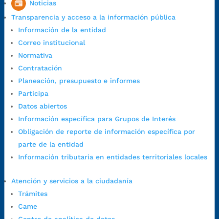
Noticias
Colombia
Transparencia y acceso a la información pública
Código Postal:
680006. Código Dane: 68001.
Información de la entidad
Horario de Atención:
Lunes a jueves de 7:00 a.m. a 12:00 m y de
Correo institucional
1:00 p.m. a 5:30 p.m. / viernes jornada continua en el horario de
Normativa
7:00 a.m. a 5:00 p.m., con 30 minutos de descanso al medio día.
Contratación
Horario de Atención CAME (Central):
Planeación, presupuesto e informes
Lunes a jueves: 7:00 a.m. a 12:00 m y de 1:00 p.m. a 5:30 p.m.
Participa
Viernes: 7:00 a.m. a 5:00 p.m. en Jornada Continua con
Datos abiertos
30 minutos de descanso al medio día.
Información específica para Grupos de Interés
Horario de Atención CAME (Norte):
Obligación de reporte de información específica por
Dirección:
Carrera 12 #16N-84 del barrio Kennedy.
parte de la entidad
Horario habitual de lunes a viernes en
jornada continua de 7:30
Información tributaria en entidades territoriales locales
a.m. a 3:00 p.m.
Teléfono Conmutador:
+57 (607) 633 70 00
Atención y servicios a la ciudadanía
Líneagratuita:
+57 (607) 652 55 55
Trámites
Correo Institucional:
contactenos@bucaramanga.gov.co
Came
Correo de notificaciones