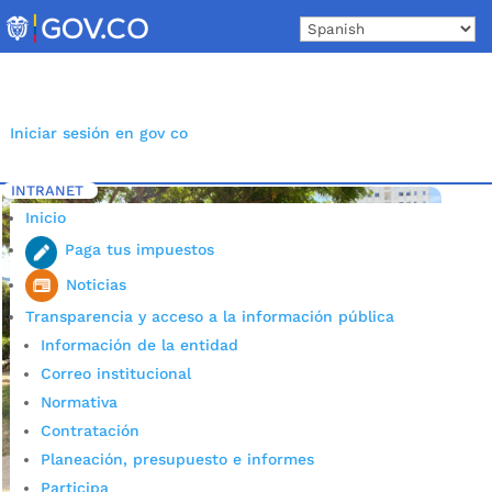
Skip
to
content
Iniciar sesión en gov co
INTRANET
Inicio
Etiqueta: gestores
5
Inicio
Paga tus impuestos
Noticias
Transparencia y acceso a la información pública
Información de la entidad
Correo institucional
Normativa
Contratación
Planeación, presupuesto e informes
Participa