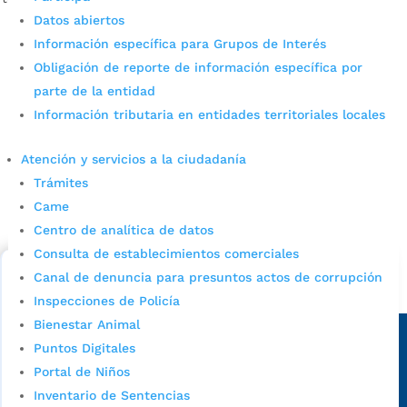
Datos abiertos
Información específica para Grupos de Interés
Obligación de reporte de información específica por
parte de la entidad
Información tributaria en entidades territoriales locales
Atención y servicios a la ciudadanía
Cupos Escolares Bucaramanga 2022
Trámites
Came
Consulta aqui los pasos para inscribirse y solicitar un
cupo escolar en los colegios oficiales de
Centro de analítica de datos
Bucaramanga.
Consulta de establecimientos comerciales
Canal de denuncia para presuntos actos de corrupción
Alcaldía de Bucaramanga
Inspecciones de Policía
Sede principal
Bienestar Animal
Puntos Digitales
Portal de Niños
Inventario de Sentencias