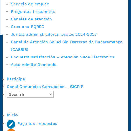
Servicio de empleo
Preguntas frecuentes
Canales de atención
Crea una PQRSD
Juntas administradoras locales 2024-2027
Canal de Atención Salud Sin Barreras de Bucaramanga
Dirección Fase I:
Calle 35 # 10-43, Bucaramanga, Santander,
(CASSIB)
Colombia.
Encuesta satisfacción – Atención Sede Electrónica
Dirección Fase II:
Carrera 11 # 34-52, Bucaramanga, Santander,
Auto Admite Demanda.
Colombia
Código Postal:
680006. Código Dane: 68001.
Participa
Horario de Atención:
Lunes a jueves de 7:00 a.m. a 12:00 m y de
Canal Denuncias Corrupción – SIGRIP
1:00 p.m. a 5:30 p.m. / viernes jornada continua en el horario de
7:00 a.m. a 5:00 p.m., con 30 minutos de descanso al medio día.
Horario de Atención CAME (Central):
Lunes a jueves: 7:00 a.m. a 12:00 m y de 1:00 p.m. a 5:30 p.m.
Inicio
Viernes: 7:00 a.m. a 5:00 p.m. en Jornada Continua con
Paga tus impuestos
30 minutos de descanso al medio día.