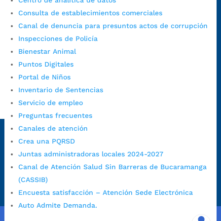
Centro de analítica de datos
Alcaldía de Bucaramanga
Consulta de establecimientos comerciales
Funcionarios y contratistas
Canal de denuncia para presuntos actos de corrupción
Inspecciones de Policía
@AlcaldíaBGA
Bienestar Animal
Puntos Digitales
Alcaldía de Bucaramanga
Portal de Niños
Inventario de Sentencias
Servicio de empleo
PrensaBucaramanga
Preguntas frecuentes
Autorización de Tratamiento de Datos Personales
|
Política
Canales de atención
de Tratamiento de Datos Personales
|
Política web y
Crea una PQRSD
condiciones de uso
|
Política editorial
|
Plan de
Juntas administradoras locales 2024-2027
comunicaciones
|
Política de derechos de autor
|
Política
Canal de Atención Salud Sin Barreras de Bucaramanga
de Seguridad de la Información
|
Uso y monitoreo pagina
web
|
Mapa del sitio
(CASSIB)
Encuesta satisfacción – Atención Sede Electrónica
Auto Admite Demanda.