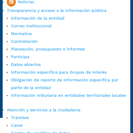
Noticias
Horario de Atención CAME (Norte):
Transparencia y acceso a la información pública
Dirección:
Carrera 12 #16N-84 del barrio Kennedy.
Información de la entidad
Horario habitual de lunes a viernes en
jornada continua de 7:30
Correo institucional
a.m. a 3:00 p.m.
Normativa
Teléfono Conmutador:
+57 (607) 633 70 00
Contratación
Líneagratuita:
+57 (607) 652 55 55
Planeación, presupuesto e informes
Correo Institucional:
contactenos@bucaramanga.gov.co
Participa
Correo de notificaciones
Datos abiertos
judiciales:
notificaciones@bucaramanga.gov.co
Información específica para Grupos de Interés
Canal de denuncia para presuntos actos de corrupción:
Obligación de reporte de información específica por
https://canaldenuncia.bucaramanga.gov.co/
parte de la entidad
Emergencia:
https://emergencia.bucaramanga.gov.co/
Información tributaria en entidades territoriales locales
Radique aquí su queja disciplinaria:
https://www.bucaramanga.gov.co/gobierno-ciudadanos-
Atención y servicios a la ciudadanía
1/secretarias/oficina-de-control-interno-disciplinario/
Trámites
Came