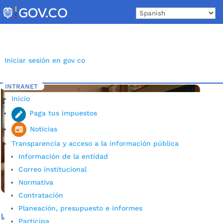
Skip
to
content
Iniciar sesión en gov co
INTRANET
Inicio
Etiqueta: gabriela Mistral Acuerdos Escolares
5
Inicio
Paga tus impuestos
Noticias
Transparencia y acceso a la información pública
Información de la entidad
Correo institucional
Normativa
Contratación
Planeación, presupuesto e informes
Llegaron nuevos implementos deportivos al colegio
Participa