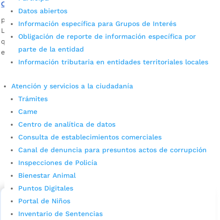
Gabriela Mistral
Datos abiertos
por
Edgar Augusto Sánchez
|
Nov 14, 2023
|
Sin categoría
Información específica para Grupos de Interés
Los suministros reemplazan los viejos balones y utensilios
Obligación de reporte de información específica por
que hacía difícil la práctica del deporte en la institución
parte de la entidad
educativa Gabriela Mistral de Bucaramanga.
Información tributaria en entidades territoriales locales
Atención y servicios a la ciudadanía
Trámites
Came
Centro de analítica de datos
Consulta de establecimientos comerciales
Cupos Escolares Bucaramanga 2022
Canal de denuncia para presuntos actos de corrupción
Inspecciones de Policía
Consulta aqui los pasos para inscribirse y solicitar un
Bienestar Animal
cupo escolar en los colegios oficiales de
Bucaramanga.
Puntos Digitales
Portal de Niños
Alcaldía de Bucaramanga
Inventario de Sentencias