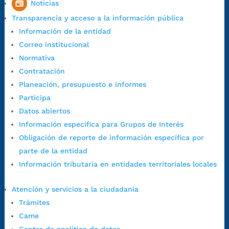
Noticias
Horario de Atención CAME (Central):
Transparencia y acceso a la información pública
Lunes a jueves: 7:00 a.m. a 12:00 m y de 1:00 p.m. a 5:30 p.m.
Información de la entidad
Viernes: 7:00 a.m. a 5:00 p.m. en Jornada Continua con
Correo institucional
30 minutos de descanso al medio día.
Normativa
Horario de Atención CAME (Norte):
Contratación
Dirección:
Carrera 12 #16N-84 del barrio Kennedy.
Planeación, presupuesto e informes
Horario habitual de lunes a viernes en
jornada continua de 7:30
Participa
a.m. a 3:00 p.m.
Datos abiertos
Teléfono Conmutador:
+57 (607) 633 70 00
Información específica para Grupos de Interés
Líneagratuita:
+57 (607) 652 55 55
Obligación de reporte de información específica por
Correo Institucional:
contactenos@bucaramanga.gov.co
parte de la entidad
Correo de notificaciones
Información tributaria en entidades territoriales locales
judiciales:
notificaciones@bucaramanga.gov.co
Canal de denuncia para presuntos actos de corrupción:
Atención y servicios a la ciudadanía
https://canaldenuncia.bucaramanga.gov.co/
Trámites
Emergencia:
https://emergencia.bucaramanga.gov.co/
Came
Radique aquí su queja disciplinaria: