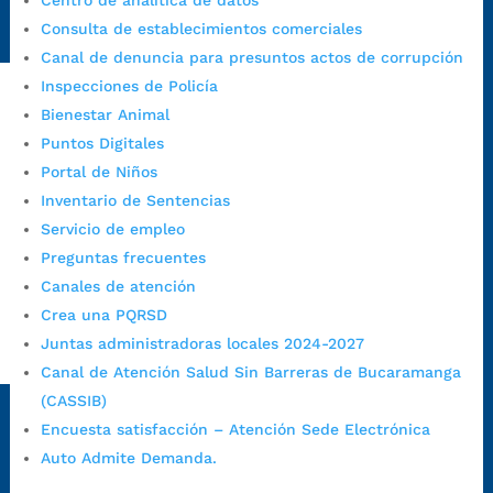
Centro de analítica de datos
https://www.bucaramanga.gov.co/gobierno-ciudadanos-
Consulta de establecimientos comerciales
1/secretarias/oficina-de-control-interno-disciplinario/
Canal de denuncia para presuntos actos de corrupción
Inspecciones de Policía
Bienestar Animal
Alcaldía de Bucaramanga
Puntos Digitales
Funcionarios y contratistas
Portal de Niños
Inventario de Sentencias
@AlcaldíaBGA
Servicio de empleo
Preguntas frecuentes
Alcaldía de Bucaramanga
Canales de atención
Crea una PQRSD
Juntas administradoras locales 2024-2027
PrensaBucaramanga
Canal de Atención Salud Sin Barreras de Bucaramanga
Autorización de Tratamiento de Datos Personales
|
Política
(CASSIB)
de Tratamiento de Datos Personales
|
Política web y
Encuesta satisfacción – Atención Sede Electrónica
condiciones de uso
|
Política editorial
|
Plan de
Auto Admite Demanda.
comunicaciones
|
Política de derechos de autor
|
Política
de Seguridad de la Información
|
Uso y monitoreo pagina