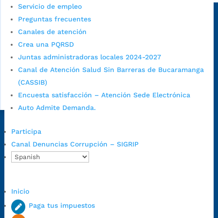
Servicio de empleo
Sede principal
Preguntas frecuentes
Canales de atención
Crea una PQRSD
Juntas administradoras locales 2024-2027
Canal de Atención Salud Sin Barreras de Bucaramanga
(CASSIB)
Encuesta satisfacción – Atención Sede Electrónica
Auto Admite Demanda.
Dirección Fase I:
Calle 35 # 10-43, Bucaramanga, Santander,
Participa
Colombia.
Canal Denuncias Corrupción – SIGRIP
Dirección Fase II:
Carrera 11 # 34-52, Bucaramanga, Santander,
Colombia
Código Postal:
680006. Código Dane: 68001.
Inicio
Horario de Atención:
Lunes a jueves de 7:00 a.m. a 12:00 m y de
1:00 p.m. a 5:30 p.m. / viernes jornada continua en el horario de
Paga tus impuestos
7:00 a.m. a 5:00 p.m., con 30 minutos de descanso al medio día.