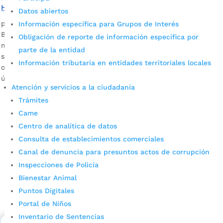
Hoja
Datos abiertos
por
Camila Camacho
|
Oct 31, 2023
|
Noticias
Información específica para Grupos de Interés
Bucaramanga se prepara para recibir uno de los eventos
Obligación de reporte de información específica por
más esperados del año: El Festival de la Hoja, donde los
parte de la entidad
sabores tradicionales y la creatividad culinaria se unen para
Información tributaria en entidades territoriales locales
ofrecer a los ciudadanos una experiencia gastronómica
única. Desde la administración del...
Atención y servicios a la ciudadanía
Trámites
Came
Centro de analítica de datos
Consulta de establecimientos comerciales
Canal de denuncia para presuntos actos de corrupción
Inspecciones de Policía
Cupos Escolares Bucaramanga 2022
Bienestar Animal
Puntos Digitales
Consulta aqui los pasos para inscribirse y solicitar un
Portal de Niños
cupo escolar en los colegios oficiales de
Bucaramanga.
Inventario de Sentencias