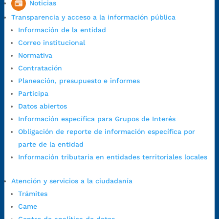
Noticias
1:00 p.m. a 5:30 p.m. / viernes jornada continua en el horario de
Transparencia y acceso a la información pública
7:00 a.m. a 5:00 p.m., con 30 minutos de descanso al medio día.
Información de la entidad
Horario de Atención CAME (Central):
Correo institucional
Lunes a jueves: 7:00 a.m. a 12:00 m y de 1:00 p.m. a 5:30 p.m.
Normativa
Viernes: 7:00 a.m. a 5:00 p.m. en Jornada Continua con
Contratación
30 minutos de descanso al medio día.
Planeación, presupuesto e informes
Horario de Atención CAME (Norte):
Participa
Dirección:
Carrera 12 #16N-84 del barrio Kennedy.
Datos abiertos
Horario habitual de lunes a viernes en
jornada continua de 7:30
Información específica para Grupos de Interés
a.m. a 3:00 p.m.
Obligación de reporte de información específica por
Teléfono Conmutador:
+57 (607) 633 70 00
parte de la entidad
Líneagratuita:
+57 (607) 652 55 55
Información tributaria en entidades territoriales locales
Correo Institucional:
contactenos@bucaramanga.gov.co
Correo de notificaciones
Atención y servicios a la ciudadanía
judiciales:
notificaciones@bucaramanga.gov.co
Trámites
Canal de denuncia para presuntos actos de corrupción:
Came
https://canaldenuncia.bucaramanga.gov.co/