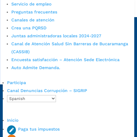
Servicio de empleo
Alcaldía de Bucaramanga
Preguntas frecuentes
Sede principal
Canales de atención
Crea una PQRSD
Juntas administradoras locales 2024-2027
Canal de Atención Salud Sin Barreras de Bucaramanga
(CASSIB)
Encuesta satisfacción – Atención Sede Electrónica
Auto Admite Demanda.
Participa
Canal Denuncias Corrupción – SIGRIP
Dirección Fase I:
Calle 35 # 10-43, Bucaramanga, Santander,
Colombia.
Dirección Fase II:
Carrera 11 # 34-52, Bucaramanga, Santander,
Inicio
Colombia
Código Postal:
680006. Código Dane: 68001.
Paga tus impuestos
Horario de Atención:
Lunes a jueves de 7:00 a.m. a 12:00 m y de