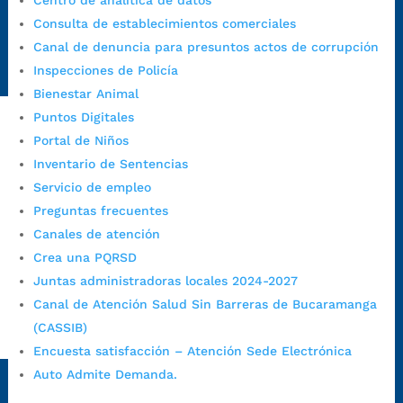
Centro de analítica de datos
Emergencia:
https://emergencia.bucaramanga.gov.co/
Consulta de establecimientos comerciales
Radique aquí su queja disciplinaria:
Canal de denuncia para presuntos actos de corrupción
https://www.bucaramanga.gov.co/gobierno-ciudadanos-
Inspecciones de Policía
1/secretarias/oficina-de-control-interno-disciplinario/
Bienestar Animal
Puntos Digitales
Portal de Niños
Alcaldía de Bucaramanga
Inventario de Sentencias
Funcionarios y contratistas
Servicio de empleo
Preguntas frecuentes
@AlcaldíaBGA
Canales de atención
Crea una PQRSD
Alcaldía de Bucaramanga
Juntas administradoras locales 2024-2027
Canal de Atención Salud Sin Barreras de Bucaramanga
(CASSIB)
PrensaBucaramanga
Encuesta satisfacción – Atención Sede Electrónica
Autorización de Tratamiento de Datos Personales
|
Política
Auto Admite Demanda.
de Tratamiento de Datos Personales
|
Política web y