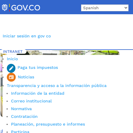
Skip
to
content
Iniciar sesión en gov co
INTRANET
Inicio
Etiqueta: Festivaldelahoja
5
Inicio
Paga tus impuestos
Noticias
Transparencia y acceso a la información pública
Información de la entidad
Correo institucional
Normativa
Contratación
Planeación, presupuesto e informes
¡Métale muela al tamal! Prográmese para el Festival de la
Participa