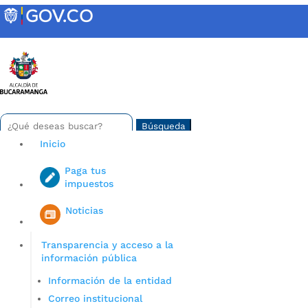
Skip
to
content
INTRANET
Buscar:
Search
for...
Inicio
Paga tus
impuestos
Iniciar sesión en gov co
Noticias
Transparencia y acceso a la
información pública
Información de la entidad
Correo institucional