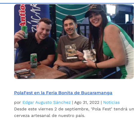
Inicio
Etiqueta: festival de la cerveza Bucaramanga
5
PolaFest en la Feria Bonita de Bucaramanga
por
Edgar Augusto Sánchez
|
Ago 31, 2022
|
Noticias
Desde este viernes 2 de septiembre, ‘Pola Fest’ tendrá u
cerveza artesanal de nuestro país.