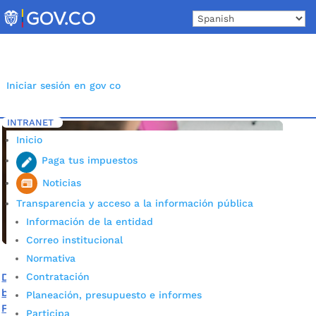
Skip
to
content
Iniciar sesión en gov co
INTRANET
Inicio
Etiqueta: Fandic
5
Inicio
Paga tus impuestos
Noticias
Transparencia y acceso a la información pública
Información de la entidad
Correo institucional
Normativa
Contratación
Desde la virtualidad, 72 menores con discapacidad se
benefician del convenio suscrito entre el Municipio y
Planeación, presupuesto e informes
Fandic
Participa