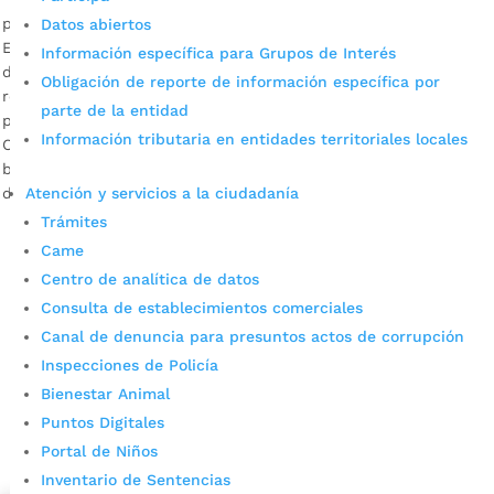
por
Alcaldía de Bucaramanga
|
Jul 8, 2020
|
Noticias
Datos abiertos
Este convenio por $236 millones ha permitido que 72 niños,
Información específica para Grupos de Interés
diagnosticados con discapacidad múltiple e intelectual y
Obligación de reporte de información específica por
residentes en el norte de la ciudad, continúen con su
parte de la entidad
proceso de rehabilitación. La emergencia sanitaria por el
Información tributaria en entidades territoriales locales
Covid-19 no ha sido ningún impedimento para que 72 niños
bumangueses con discapacidad continuaran en su proceso
Atención y servicios a la ciudadanía
de rehabilitación integral. […]
Trámites
Came
Centro de analítica de datos
Consulta de establecimientos comerciales
Canal de denuncia para presuntos actos de corrupción
Inspecciones de Policía
Bienestar Animal
Cupos Escolares Bucaramanga 2022
Puntos Digitales
Consulta aqui los pasos para inscribirse y solicitar un
Portal de Niños
cupo escolar en los colegios oficiales de
Inventario de Sentencias