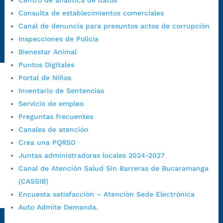
Centro de analítica de datos
https://canaldenuncia.bucaramanga.gov.co/
Consulta de establecimientos comerciales
Emergencia:
https://emergencia.bucaramanga.gov.co/
Canal de denuncia para presuntos actos de corrupción
Radique aquí su queja disciplinaria:
Inspecciones de Policía
https://www.bucaramanga.gov.co/gobierno-ciudadanos-
Bienestar Animal
1/secretarias/oficina-de-control-interno-disciplinario/
Puntos Digitales
Portal de Niños
Inventario de Sentencias
Alcaldía de Bucaramanga
Servicio de empleo
Funcionarios y contratistas
Preguntas frecuentes
@AlcaldíaBGA
Canales de atención
Crea una PQRSD
Juntas administradoras locales 2024-2027
Alcaldía de Bucaramanga
Canal de Atención Salud Sin Barreras de Bucaramanga
(CASSIB)
Encuesta satisfacción – Atención Sede Electrónica
PrensaBucaramanga
Auto Admite Demanda.
Autorización de Tratamiento de Datos Personales
|
Política