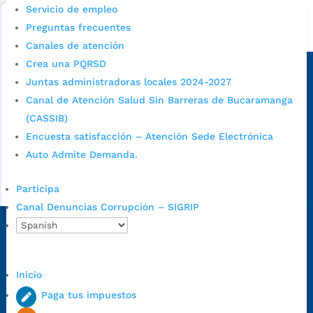
Bucaramanga.
Servicio de empleo
Preguntas frecuentes
Alcaldía de Bucaramanga
Canales de atención
Sede principal
Crea una PQRSD
Juntas administradoras locales 2024-2027
Canal de Atención Salud Sin Barreras de Bucaramanga
(CASSIB)
Encuesta satisfacción – Atención Sede Electrónica
Auto Admite Demanda.
Participa
Canal Denuncias Corrupción – SIGRIP
Dirección Fase I:
Calle 35 # 10-43, Bucaramanga, Santander,
Colombia.
Dirección Fase II:
Carrera 11 # 34-52, Bucaramanga, Santander,
Inicio
Colombia
Paga tus impuestos
Código Postal:
680006. Código Dane: 68001.