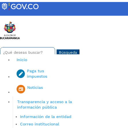
Skip
to
content
INTRANET
Buscar:
Search
for...
Inicio
Paga tus
impuestos
Iniciar sesión en gov co
Noticias
Transparencia y acceso a la
información pública
Información de la entidad
Correo institucional