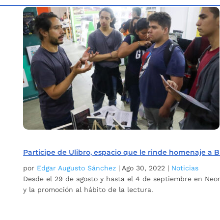
Inicio
Etiqueta: Exposición de libros
5
Participe de Ulibro, espacio que le rinde homenaje 
por
Edgar Augusto Sánchez
|
Ago 30, 2022
|
Noticias
Desde el 29 de agosto y hasta el 4 de septiembre en Neo
y la promoción al hábito de la lectura.