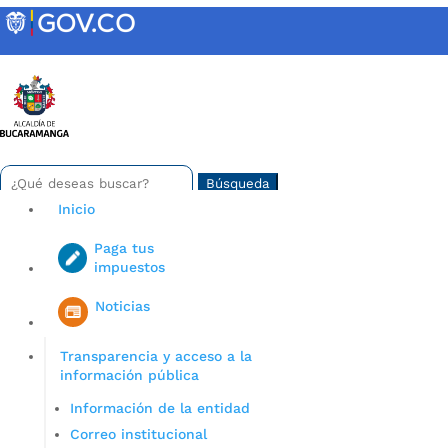
Skip
to
content
INTRANET
Buscar:
Search
for...
Inicio
Paga tus
impuestos
Iniciar sesión en gov co
Noticias
Transparencia y acceso a la
información pública
Información de la entidad
Correo institucional