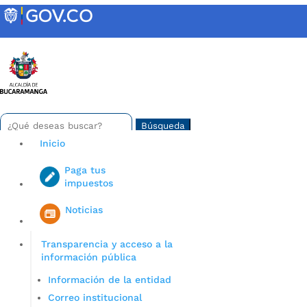
Skip
to
content
INTRANET
Buscar:
Search
for...
Inicio
Paga tus
impuestos
Iniciar sesión en gov co
Noticias
Transparencia y acceso a la
información pública
Información de la entidad
Correo institucional