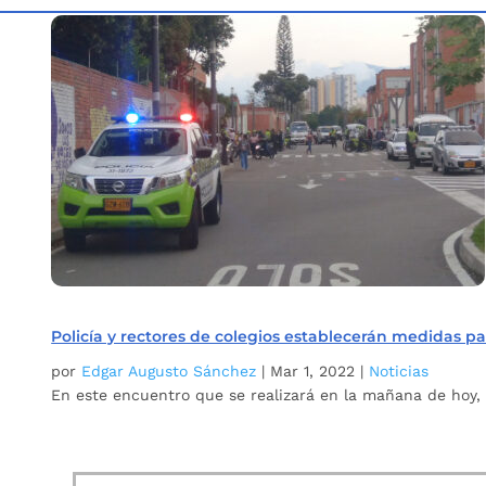
Inicio
Etiqueta: Entornos escolares seguros
5
Policía y rectores de colegios establecerán medidas p
por
Edgar Augusto Sánchez
|
Mar 1, 2022
|
Noticias
En este encuentro que se realizará en la mañana de hoy, 