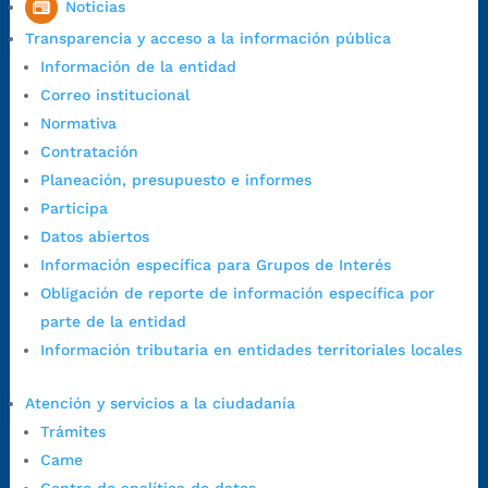
Noticias
Horario de Atención CAME (Central):
Transparencia y acceso a la información pública
Lunes a jueves: 7:00 a.m. a 12:00 m y de 1:00 p.m. a 5:30 p.m.
Información de la entidad
Viernes: 7:00 a.m. a 5:00 p.m. en Jornada Continua con
Correo institucional
30 minutos de descanso al medio día.
Normativa
Horario de Atención CAME (Norte):
Contratación
Dirección:
Carrera 12 #16N-84 del barrio Kennedy.
Planeación, presupuesto e informes
Horario habitual de lunes a viernes en
jornada continua de 7:30
Participa
a.m. a 3:00 p.m.
Datos abiertos
Teléfono Conmutador:
+57 (607) 633 70 00
Información específica para Grupos de Interés
Líneagratuita:
+57 (607) 652 55 55
Obligación de reporte de información específica por
Correo Institucional:
contactenos@bucaramanga.gov.co
parte de la entidad
Correo de notificaciones
Información tributaria en entidades territoriales locales
judiciales:
notificaciones@bucaramanga.gov.co
Canal de denuncia para presuntos actos de corrupción:
Atención y servicios a la ciudadanía
https://canaldenuncia.bucaramanga.gov.co/
Trámites
Emergencia:
https://emergencia.bucaramanga.gov.co/
Came
Radique aquí su queja disciplinaria: