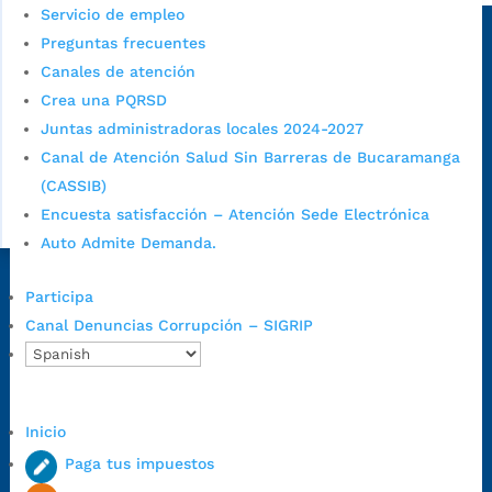
Servicio de empleo
Sede principal
Preguntas frecuentes
Canales de atención
Crea una PQRSD
Juntas administradoras locales 2024-2027
Canal de Atención Salud Sin Barreras de Bucaramanga
(CASSIB)
Encuesta satisfacción – Atención Sede Electrónica
Auto Admite Demanda.
Dirección Fase I:
Calle 35 # 10-43, Bucaramanga, Santander,
Participa
Colombia.
Canal Denuncias Corrupción – SIGRIP
Dirección Fase II:
Carrera 11 # 34-52, Bucaramanga, Santander,
Colombia
Código Postal:
680006. Código Dane: 68001.
Inicio
Horario de Atención:
Lunes a jueves de 7:00 a.m. a 12:00 m y de
1:00 p.m. a 5:30 p.m. / viernes jornada continua en el horario de
Paga tus impuestos
7:00 a.m. a 5:00 p.m., con 30 minutos de descanso al medio día.