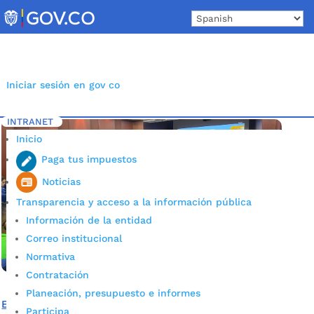
Skip
to
content
Iniciar sesión en gov co
INTRANET
Inicio
Etiqueta: educación socioemocional colegios
5
Inicio
Paga tus impuestos
Noticias
Transparencia y acceso a la información pública
Información de la entidad
Correo institucional
Normativa
Contratación
Planeación, presupuesto e informes
El ‘Parche Maestro’, la estrategia que le apuesta por la
Participa