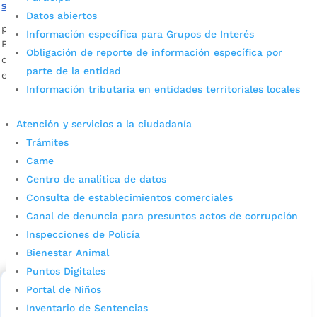
sana convivencia en colegios
Datos abiertos
por
Edgar Augusto Sánchez
|
Jun 18, 2022
|
Noticias
Información específica para Grupos de Interés
Bucaramanga es una ciudad que ha generado inclusión, más
Obligación de reporte de información específica por
de 8 mil estudiantes de población migrante se encuentran
parte de la entidad
en los colegios oficiales de la ciudad.
Información tributaria en entidades territoriales locales
Atención y servicios a la ciudadanía
Trámites
Came
Centro de analítica de datos
Consulta de establecimientos comerciales
Cupos Escolares Bucaramanga 2022
Canal de denuncia para presuntos actos de corrupción
Inspecciones de Policía
Consulta aqui los pasos para inscribirse y solicitar un
Bienestar Animal
cupo escolar en los colegios oficiales de
Bucaramanga.
Puntos Digitales
Portal de Niños
Alcaldía de Bucaramanga
Inventario de Sentencias