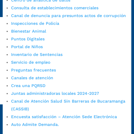
Centro de analítica de datos
https://www.bucaramanga.gov.co/gobierno-ciudadanos-
Consulta de establecimientos comerciales
1/secretarias/oficina-de-control-interno-disciplinario/
Canal de denuncia para presuntos actos de corrupción
Inspecciones de Policía
Bienestar Animal
Alcaldía de Bucaramanga
Puntos Digitales
Funcionarios y contratistas
Portal de Niños
Inventario de Sentencias
@AlcaldíaBGA
Servicio de empleo
Preguntas frecuentes
Alcaldía de Bucaramanga
Canales de atención
Crea una PQRSD
Juntas administradoras locales 2024-2027
PrensaBucaramanga
Canal de Atención Salud Sin Barreras de Bucaramanga
Autorización de Tratamiento de Datos Personales
|
Política
(CASSIB)
de Tratamiento de Datos Personales
|
Política web y
Encuesta satisfacción – Atención Sede Electrónica
condiciones de uso
|
Política editorial
|
Plan de
Auto Admite Demanda.
comunicaciones
|
Política de derechos de autor
|
Política
de Seguridad de la Información
|
Uso y monitoreo pagina