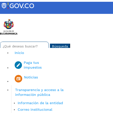
Skip
to
content
INTRANET
Buscar:
Search
for...
Inicio
Paga tus
impuestos
Iniciar sesión en gov co
Noticias
Transparencia y acceso a la
información pública
Información de la entidad
Correo institucional