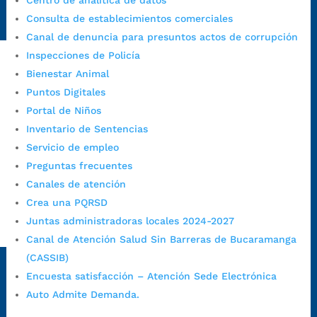
Centro de analítica de datos
https://www.bucaramanga.gov.co/gobierno-ciudadanos-
Consulta de establecimientos comerciales
1/secretarias/oficina-de-control-interno-disciplinario/
Canal de denuncia para presuntos actos de corrupción
Inspecciones de Policía
Bienestar Animal
Alcaldía de Bucaramanga
Puntos Digitales
Funcionarios y contratistas
Portal de Niños
Inventario de Sentencias
@AlcaldíaBGA
Servicio de empleo
Preguntas frecuentes
Alcaldía de Bucaramanga
Canales de atención
Crea una PQRSD
Juntas administradoras locales 2024-2027
PrensaBucaramanga
Canal de Atención Salud Sin Barreras de Bucaramanga
Autorización de Tratamiento de Datos Personales
|
Política
(CASSIB)
de Tratamiento de Datos Personales
|
Política web y
Encuesta satisfacción – Atención Sede Electrónica
condiciones de uso
|
Política editorial
|
Plan de
Auto Admite Demanda.
comunicaciones
|
Política de derechos de autor
|
Política
de Seguridad de la Información
|
Uso y monitoreo pagina