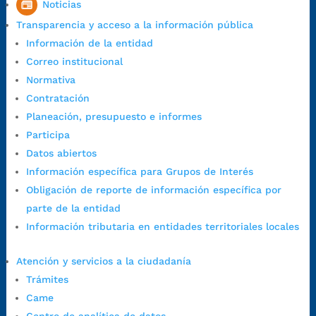
Noticias
Horario de Atención CAME (Central):
Transparencia y acceso a la información pública
Lunes a jueves: 7:00 a.m. a 12:00 m y de 1:00 p.m. a 5:30 p.m.
Información de la entidad
Viernes: 7:00 a.m. a 5:00 p.m. en Jornada Continua con
Correo institucional
30 minutos de descanso al medio día.
Normativa
Horario de Atención CAME (Norte):
Contratación
Dirección:
Carrera 12 #16N-84 del barrio Kennedy.
Planeación, presupuesto e informes
Horario habitual de lunes a viernes en
jornada continua de 7:30
Participa
a.m. a 3:00 p.m.
Datos abiertos
Teléfono Conmutador:
+57 (607) 633 70 00
Información específica para Grupos de Interés
Líneagratuita:
+57 (607) 652 55 55
Obligación de reporte de información específica por
Correo Institucional:
contactenos@bucaramanga.gov.co
parte de la entidad
Correo de notificaciones
Información tributaria en entidades territoriales locales
judiciales:
notificaciones@bucaramanga.gov.co
Canal de denuncia para presuntos actos de corrupción:
Atención y servicios a la ciudadanía
https://canaldenuncia.bucaramanga.gov.co/
Trámites
Emergencia:
https://emergencia.bucaramanga.gov.co/
Came
Radique aquí su queja disciplinaria: