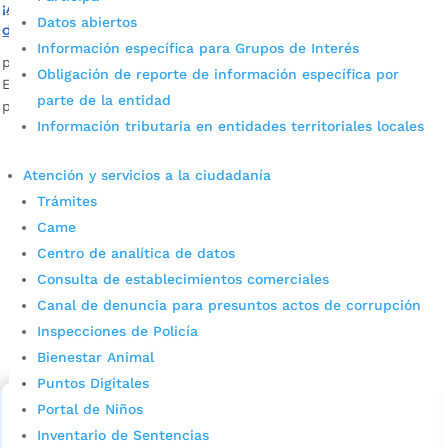
¡Atención! Aún quedan 6.889 cupos en colegios oficiales
Datos abiertos
de Bucaramanga
Información específica para Grupos de Interés
por
Edgar Augusto Sánchez
|
Nov 21, 2023
|
Noticias
Obligación de reporte de información específica por
En caso de que no aparezca en la lista de asignados podrá
parte de la entidad
participar en la segunda fase de la convocatoria. <>.
Información tributaria en entidades territoriales locales
Atención y servicios a la ciudadanía
Trámites
Came
Centro de analítica de datos
Consulta de establecimientos comerciales
Cupos Escolares Bucaramanga 2022
Canal de denuncia para presuntos actos de corrupción
Inspecciones de Policía
Consulta aqui los pasos para inscribirse y solicitar un
Bienestar Animal
cupo escolar en los colegios oficiales de
Bucaramanga.
Puntos Digitales
Portal de Niños
Alcaldía de Bucaramanga
Inventario de Sentencias