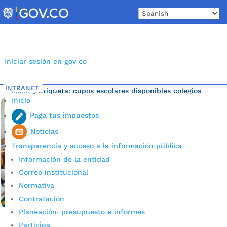
Skip
to
content
Iniciar sesión en gov co
INTRANET
Inicio
Etiqueta: cupos escolares disponibles colegios
5
Inicio
bucaramanga
Paga tus impuestos
Noticias
Transparencia y acceso a la información pública
Información de la entidad
Correo institucional
Normativa
Contratación
Planeación, presupuesto e informes
Participa