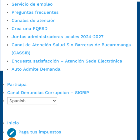
Servicio de empleo
Sede principal
Preguntas frecuentes
Canales de atención
Crea una PQRSD
Juntas administradoras locales 2024-2027
Canal de Atención Salud Sin Barreras de Bucaramanga
(CASSIB)
Encuesta satisfacción – Atención Sede Electrónica
Auto Admite Demanda.
Dirección Fase I:
Calle 35 # 10-43, Bucaramanga, Santander,
Participa
Colombia.
Canal Denuncias Corrupción – SIGRIP
Dirección Fase II:
Carrera 11 # 34-52, Bucaramanga, Santander,
Colombia
Código Postal:
680006. Código Dane: 68001.
Inicio
Horario de Atención:
Lunes a jueves de 7:00 a.m. a 12:00 m y de
1:00 p.m. a 5:30 p.m. / viernes jornada continua en el horario de
Paga tus impuestos
7:00 a.m. a 5:00 p.m., con 30 minutos de descanso al medio día.