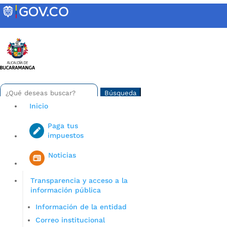
Skip
to
content
INTRANET
Buscar:
Search
for...
Inicio
Paga tus
impuestos
Iniciar sesión en gov co
Noticias
Transparencia y acceso a la
información pública
Información de la entidad
Correo institucional