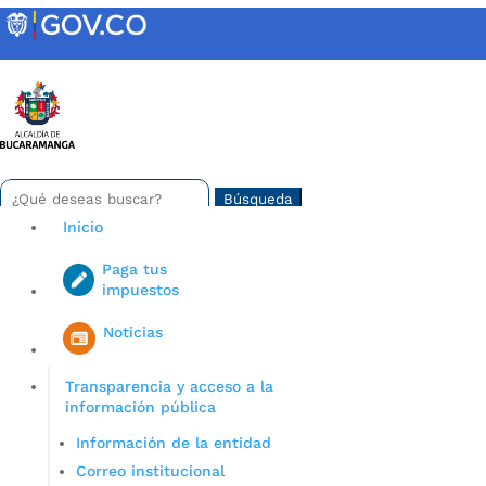
Skip
to
content
INTRANET
Buscar:
Search
for...
Inicio
Paga tus
impuestos
Iniciar sesión en gov co
Noticias
Transparencia y acceso a la
información pública
Información de la entidad
Correo institucional