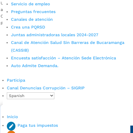
Un robot explorador que llega hasta los sitios de difícil
Servicio de empleo
acceso, fue la experiencia tecnológica que la Cámara de
Preguntas frecuentes
Comercio de Bucaramanga tuvo en cuenta para entregar el
Canales de atención
premio en Innovación en proceso.
Crea una PQRSD
Juntas administradoras locales 2024-2027
Canal de Atención Salud Sin Barreras de Bucaramanga
(CASSIB)
Encuesta satisfacción – Atención Sede Electrónica
Auto Admite Demanda.
Participa
Cupos Escolares Bucaramanga 2022
Canal Denuncias Corrupción – SIGRIP
Consulta aqui los pasos para inscribirse y solicitar un
cupo escolar en los colegios oficiales de
Bucaramanga.
Inicio
Alcaldía de Bucaramanga
Paga tus impuestos
Sede principal