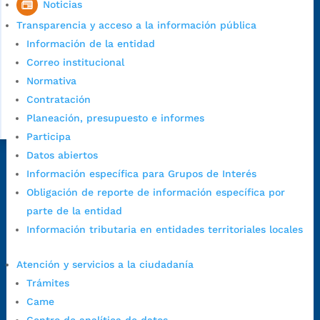
Noticias
Transparencia y acceso a la información pública
Información de la entidad
Correo institucional
Normativa
Contratación
Planeación, presupuesto e informes
Participa
Datos abiertos
Dirección Fase I:
Calle 35 # 10-43, Bucaramanga, Santander,
Información específica para Grupos de Interés
Colombia.
Obligación de reporte de información específica por
Dirección Fase II:
Carrera 11 # 34-52, Bucaramanga, Santander,
parte de la entidad
Colombia
Información tributaria en entidades territoriales locales
Código Postal:
680006. Código Dane: 68001.
Horario de Atención:
Lunes a jueves de 7:00 a.m. a 12:00 m y de
Atención y servicios a la ciudadanía
1:00 p.m. a 5:30 p.m. / viernes jornada continua en el horario de
Trámites
7:00 a.m. a 5:00 p.m., con 30 minutos de descanso al medio día.
Came
Horario de Atención CAME (Central):