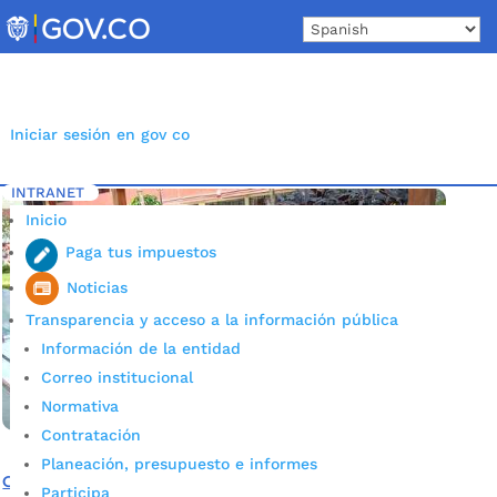
Skip
to
content
Iniciar sesión en gov co
INTRANET
Inicio
Etiqueta: colegio Politécnico robótica
5
Inicio
Paga tus impuestos
Noticias
Transparencia y acceso a la información pública
Información de la entidad
Correo institucional
Normativa
Contratación
Planeación, presupuesto e informes
Colegio INEM y Politécnico ganaron campeonato de
Participa