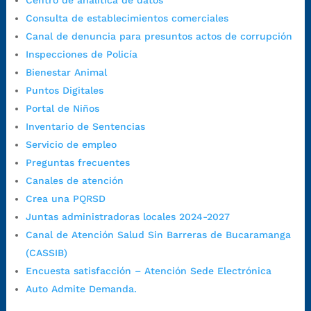
Centro de analítica de datos
Lunes a jueves: 7:00 a.m. a 12:00 m y de 1:00 p.m. a 5:30 p.m.
Consulta de establecimientos comerciales
Viernes: 7:00 a.m. a 5:00 p.m. en Jornada Continua con
Canal de denuncia para presuntos actos de corrupción
30 minutos de descanso al medio día.
Inspecciones de Policía
Horario de Atención CAME (Norte):
Bienestar Animal
Dirección:
Carrera 12 #16N-84 del barrio Kennedy.
Puntos Digitales
Horario habitual de lunes a viernes en
jornada continua de 7:30
Portal de Niños
a.m. a 3:00 p.m.
Inventario de Sentencias
Teléfono Conmutador:
+57 (607) 633 70 00
Servicio de empleo
Líneagratuita:
+57 (607) 652 55 55
Preguntas frecuentes
Correo Institucional:
contactenos@bucaramanga.gov.co
Canales de atención
Correo de notificaciones
Crea una PQRSD
judiciales:
notificaciones@bucaramanga.gov.co
Juntas administradoras locales 2024-2027
Canal de denuncia para presuntos actos de corrupción:
Canal de Atención Salud Sin Barreras de Bucaramanga
https://canaldenuncia.bucaramanga.gov.co/
(CASSIB)
Emergencia:
https://emergencia.bucaramanga.gov.co/
Encuesta satisfacción – Atención Sede Electrónica
Radique aquí su queja disciplinaria:
Auto Admite Demanda.
https://www.bucaramanga.gov.co/gobierno-ciudadanos-