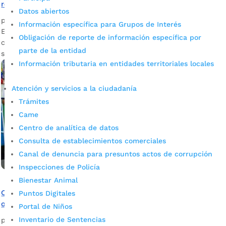
robótica en Perú
Datos abiertos
por
Edgar Augusto Sánchez
|
Dic 1, 2023
|
Noticias
Información específica para Grupos de Interés
El grupo de estudiantes y docentes de informática de los
Obligación de reporte de información específica por
colegios INEM y Politécnico de Bucaramanga participaron en
parte de la entidad
siete categorías de las cuales lograron traer cuatro medallas.
Información tributaria en entidades territoriales locales
Atención y servicios a la ciudadanía
Trámites
Came
Centro de analítica de datos
Consulta de establecimientos comerciales
Canal de denuncia para presuntos actos de corrupción
Inspecciones de Policía
Bienestar Animal
Colegio Politécnico gana premio ‘Innovación en Proceso’
Puntos Digitales
que entrega la Cámara de Comercio
Portal de Niños
Inventario de Sentencias
por
Edgar Augusto Sánchez
|
Nov 24, 2023
|
Noticias