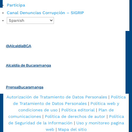
1/secretarias/oficina-de-control-interno-disciplinario/
Participa
Canal Denuncias Corrupción – SIGRIP
Alcaldía de Bucaramanga
Funcionarios y contratistas
@AlcaldíaBGA
Alcaldía de Bucaramanga
PrensaBucaramanga
Autorización de Tratamiento de Datos Personales
|
Política
de Tratamiento de Datos Personales
|
Política web y
condiciones de uso
|
Política editorial
|
Plan de
comunicaciones
|
Política de derechos de autor
|
Política
de Seguridad de la Información
|
Uso y monitoreo pagina
web
|
Mapa del sitio