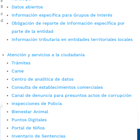
Revise, puede ser uno de los beneficiarios que no han
Datos abiertos
cobrado el giro de Ingreso Solidario. ¡Ojo! No deje perder el
Información específica para Grupos de Interés
dinero de este beneficio.
Obligación de reporte de información específica por
parte de la entidad
Información tributaria en entidades territoriales locales
Atención y servicios a la ciudadanía
Trámites
Came
Centro de analítica de datos
Cupos Escolares Bucaramanga 2022
Consulta de establecimientos comerciales
Consulta aqui los pasos para inscribirse y solicitar un
Canal de denuncia para presuntos actos de corrupción
cupo escolar en los colegios oficiales de
Inspecciones de Policía
Bucaramanga.
Bienestar Animal
Puntos Digitales
Alcaldía de Bucaramanga
Portal de Niños
Sede principal
Inventario de Sentencias