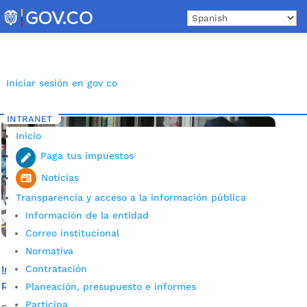
Skip
to
content
Iniciar sesión en gov co
INTRANET
Inicio
Etiqueta: cobro ingreso solidario BUcaramanga
5
Inicio
Paga tus impuestos
Noticias
Transparencia y acceso a la información pública
Información de la entidad
Correo institucional
Normativa
Contratación
Ingreso Solidario: Inició la segunda fase de pagos
pendientes del 2020
Planeación, presupuesto e informes
Participa
por
Pilar Mejía
|
Oct 2, 2021
|
Noticias