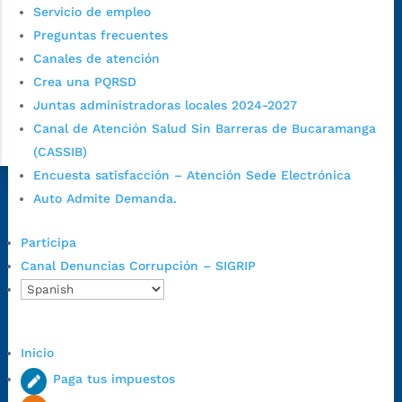
Servicio de empleo
Preguntas frecuentes
Canales de atención
Crea una PQRSD
Juntas administradoras locales 2024-2027
Canal de Atención Salud Sin Barreras de Bucaramanga
(CASSIB)
Encuesta satisfacción – Atención Sede Electrónica
Auto Admite Demanda.
Dirección Fase I:
Calle 35 # 10-43, Bucaramanga, Santander,
Colombia.
Participa
Dirección Fase II:
Carrera 11 # 34-52, Bucaramanga, Santander,
Canal Denuncias Corrupción – SIGRIP
Colombia
Código Postal:
680006. Código Dane: 68001.
Horario de Atención:
Lunes a jueves de 7:00 a.m. a 12:00 m y de
1:00 p.m. a 5:30 p.m. / viernes jornada continua en el horario de
Inicio
7:00 a.m. a 5:00 p.m., con 30 minutos de descanso al medio día.
Paga tus impuestos
Horario de Atención CAME (Central):