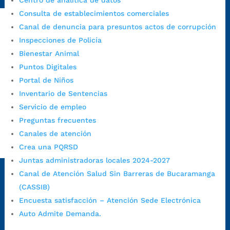
Centro de analítica de datos
1/secretarias/oficina-de-control-interno-disciplinario/
Consulta de establecimientos comerciales
Canal de denuncia para presuntos actos de corrupción
Inspecciones de Policía
Alcaldía de Bucaramanga
Bienestar Animal
Funcionarios y contratistas
Puntos Digitales
@AlcaldíaBGA
Portal de Niños
Inventario de Sentencias
Servicio de empleo
Alcaldía de Bucaramanga
Preguntas frecuentes
Canales de atención
PrensaBucaramanga
Crea una PQRSD
Juntas administradoras locales 2024-2027
Autorización de Tratamiento de Datos Personales
|
Política
Canal de Atención Salud Sin Barreras de Bucaramanga
de Tratamiento de Datos Personales
|
Política web y
condiciones de uso
|
Política editorial
|
Plan de
(CASSIB)
comunicaciones
|
Política de derechos de autor
|
Política
Encuesta satisfacción – Atención Sede Electrónica
de Seguridad de la Información
|
Uso y monitoreo pagina
Auto Admite Demanda.
web
|
Mapa del sitio