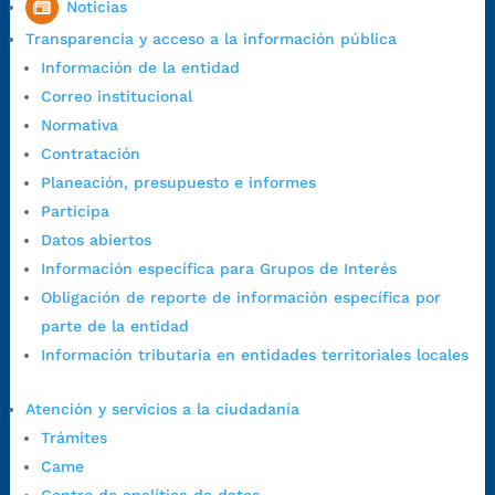
Noticias
7:00 a.m. a 5:00 p.m., con 30 minutos de descanso al medio día.
Transparencia y acceso a la información pública
Horario de Atención CAME (Central):
Información de la entidad
Lunes a jueves: 7:00 a.m. a 12:00 m y de 1:00 p.m. a 5:30 p.m.
Correo institucional
Viernes: 7:00 a.m. a 5:00 p.m. en Jornada Continua con
Normativa
30 minutos de descanso al medio día.
Contratación
Horario de Atención CAME (Norte):
Planeación, presupuesto e informes
Dirección:
Carrera 12 #16N-84 del barrio Kennedy.
Participa
Horario habitual de lunes a viernes en
jornada continua de 7:30
Datos abiertos
a.m. a 3:00 p.m.
Información específica para Grupos de Interés
Teléfono Conmutador:
+57 (607) 633 70 00
Obligación de reporte de información específica por
Líneagratuita:
+57 (607) 652 55 55
parte de la entidad
Correo Institucional:
contactenos@bucaramanga.gov.co
Información tributaria en entidades territoriales locales
Correo de notificaciones
judiciales:
notificaciones@bucaramanga.gov.co
Atención y servicios a la ciudadanía
Canal de denuncia para presuntos actos de corrupción:
Trámites
https://canaldenuncia.bucaramanga.gov.co/
Came
Emergencia:
https://emergencia.bucaramanga.gov.co/