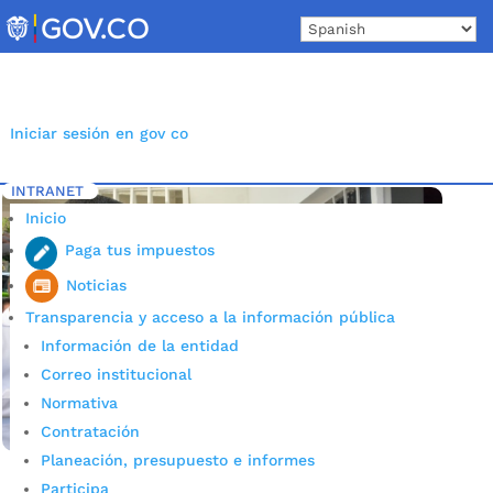
Skip
to
content
Iniciar sesión en gov co
INTRANET
Inicio
Etiqueta: centro de salud IPC
5
Inicio
Paga tus impuestos
Noticias
Transparencia y acceso a la información pública
Información de la entidad
Correo institucional
Normativa
Contratación
Planeación, presupuesto e informes
Participa