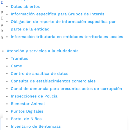
Dignificamos las instalaciones del Centro de Salud IPC
Datos abiertos
por
Edgar Augusto Sánchez
|
Feb 2, 2023
|
Noticias
Información específica para Grupos de Interés
En este centro de salud de Régimen Subsidiado que
Obligación de reporte de información específica por
pertenece a la ESE instituto de Salud de Bucaramanga las
parte de la entidad
instalaciones estaban en pésimas condiciones con grietas y
Información tributaria en entidades territoriales locales
humedad en paredes y techos.
Atención y servicios a la ciudadanía
Trámites
Came
Centro de analítica de datos
Consulta de establecimientos comerciales
Canal de denuncia para presuntos actos de corrupción
Cupos Escolares Bucaramanga 2022
Inspecciones de Policía
Bienestar Animal
Consulta aqui los pasos para inscribirse y solicitar un
cupo escolar en los colegios oficiales de
Puntos Digitales
Bucaramanga.
Portal de Niños
Inventario de Sentencias