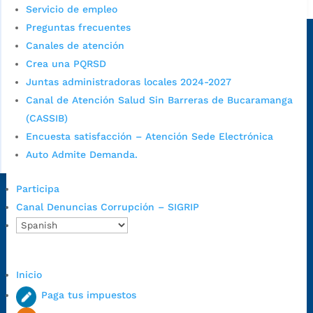
Alcaldía de Bucaramanga
Servicio de empleo
Sede principal
Preguntas frecuentes
Canales de atención
Crea una PQRSD
Juntas administradoras locales 2024-2027
Canal de Atención Salud Sin Barreras de Bucaramanga
(CASSIB)
Encuesta satisfacción – Atención Sede Electrónica
Auto Admite Demanda.
Participa
Dirección Fase I:
Calle 35 # 10-43, Bucaramanga, Santander,
Canal Denuncias Corrupción – SIGRIP
Colombia.
Dirección Fase II:
Carrera 11 # 34-52, Bucaramanga, Santander,
Colombia
Código Postal:
680006. Código Dane: 68001.
Inicio
Horario de Atención:
Lunes a jueves de 7:00 a.m. a 12:00 m y de
Paga tus impuestos
1:00 p.m. a 5:30 p.m. / viernes jornada continua en el horario de