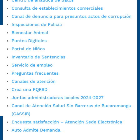
Centro de analítica de datos
Radique aquí su queja disciplinaria:
Consulta de establecimientos comerciales
https://www.bucaramanga.gov.co/gobierno-ciudadanos-
Canal de denuncia para presuntos actos de corrupción
1/secretarias/oficina-de-control-interno-disciplinario/
Inspecciones de Policía
Bienestar Animal
Puntos Digitales
Alcaldía de Bucaramanga
Portal de Niños
Funcionarios y contratistas
Inventario de Sentencias
Servicio de empleo
@AlcaldíaBGA
Preguntas frecuentes
Canales de atención
Alcaldía de Bucaramanga
Crea una PQRSD
Juntas administradoras locales 2024-2027
Canal de Atención Salud Sin Barreras de Bucaramanga
PrensaBucaramanga
(CASSIB)
Autorización de Tratamiento de Datos Personales
|
Política
Encuesta satisfacción – Atención Sede Electrónica
de Tratamiento de Datos Personales
|
Política web y
Auto Admite Demanda.
condiciones de uso
|
Política editorial
|
Plan de
comunicaciones
|
Política de derechos de autor
|
Política