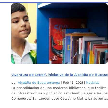
Inicio
Etiqueta: Bibliotecas
5
‘Aventura de Letras’, iniciativa de la Alcaldía de Buca
por
Alcaldía de Bucaramanga
|
Feb 19, 2021
|
Noticias
La consolidación de una moderna biblioteca, que facilit
de infraestructura y población estudiantil, elegir a las 
Comuneros, Santander, José Celestino Mutis, La Juventud,