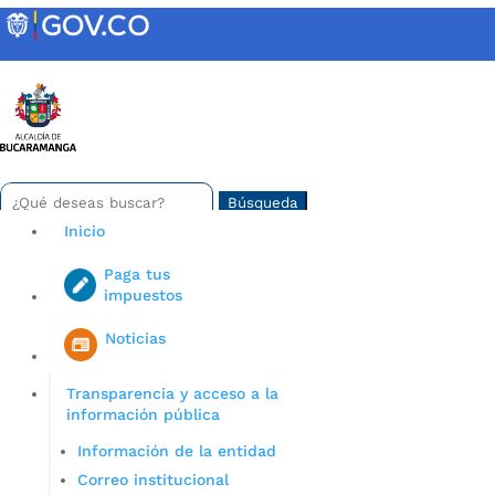
Skip
to
content
INTRANET
Buscar:
Search
for...
Inicio
Paga tus
impuestos
Iniciar sesión en gov co
Noticias
Transparencia y acceso a la
información pública
Información de la entidad
Correo institucional