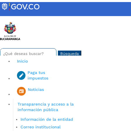
Skip
to
content
INTRANET
Buscar:
Search
for...
Inicio
Paga tus
impuestos
Iniciar sesión en gov co
Noticias
Transparencia y acceso a la
información pública
Información de la entidad
Correo institucional