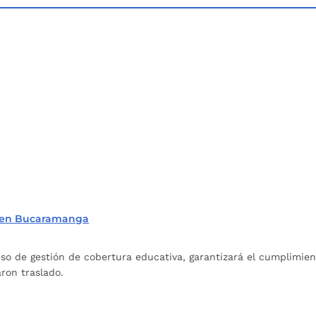
res en Bucaramanga
o de gestión de cobertura educativa, garantizará el cumplimient
aron traslado.