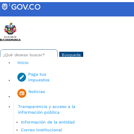
Skip
to
content
INTRANET
Buscar:
Search
for...
Inicio
Paga tus
impuestos
Iniciar sesión en gov co
Noticias
Transparencia y acceso a la
información pública
Información de la entidad
Correo institucional