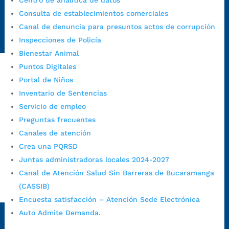
Centro de analítica de datos
Emergencia:
https://emergencia.bucaramanga.gov.co/
Consulta de establecimientos comerciales
Radique aquí su queja disciplinaria:
Canal de denuncia para presuntos actos de corrupción
https://www.bucaramanga.gov.co/gobierno-ciudadanos-
Inspecciones de Policía
1/secretarias/oficina-de-control-interno-disciplinario/
Bienestar Animal
Puntos Digitales
Portal de Niños
Alcaldía de Bucaramanga
Inventario de Sentencias
Funcionarios y contratistas
Servicio de empleo
@AlcaldíaBGA
Preguntas frecuentes
Canales de atención
Crea una PQRSD
Alcaldía de Bucaramanga
Juntas administradoras locales 2024-2027
Canal de Atención Salud Sin Barreras de Bucaramanga
(CASSIB)
PrensaBucaramanga
Encuesta satisfacción – Atención Sede Electrónica
Autorización de Tratamiento de Datos Personales
|
Política
Auto Admite Demanda.
de Tratamiento de Datos Personales
|
Política web y