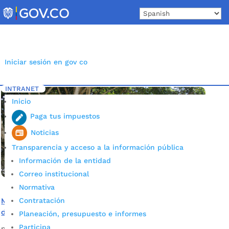
Skip
to
content
Iniciar sesión en gov co
INTRANET
Inicio
Etiqueta: Actividades de poda
5
Inicio
Paga tus impuestos
Noticias
Transparencia y acceso a la información pública
Información de la entidad
Correo institucional
Normativa
Contratación
Más de 3.200 árboles serán intervenidos con actividades
de poda y manejo integral
Planeación, presupuesto e informes
Participa
por
Alcaldía de Bucaramanga
|
Jul 8, 2020
|
Noticias