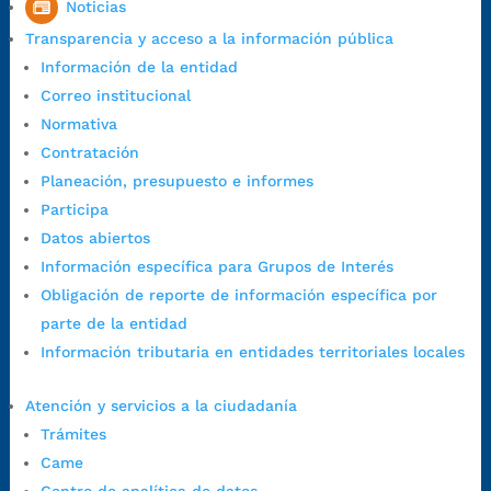
Noticias
1:00 p.m. a 5:30 p.m. / viernes jornada continua en el horario de
Transparencia y acceso a la información pública
7:00 a.m. a 5:00 p.m., con 30 minutos de descanso al medio día.
Información de la entidad
Horario de Atención CAME (Central):
Correo institucional
Lunes a jueves: 7:00 a.m. a 12:00 m y de 1:00 p.m. a 5:30 p.m.
Normativa
Viernes: 7:00 a.m. a 5:00 p.m. en Jornada Continua con
Contratación
30 minutos de descanso al medio día.
Planeación, presupuesto e informes
Horario de Atención CAME (Norte):
Participa
Dirección:
Carrera 12 #16N-84 del barrio Kennedy.
Datos abiertos
Horario habitual de lunes a viernes en
jornada continua de 7:30
Información específica para Grupos de Interés
a.m. a 3:00 p.m.
Obligación de reporte de información específica por
Teléfono Conmutador:
+57 (607) 633 70 00
parte de la entidad
Líneagratuita:
+57 (607) 652 55 55
Información tributaria en entidades territoriales locales
Correo Institucional:
contactenos@bucaramanga.gov.co
Correo de notificaciones
Atención y servicios a la ciudadanía
judiciales:
notificaciones@bucaramanga.gov.co
Trámites
Canal de denuncia para presuntos actos de corrupción:
Came
https://canaldenuncia.bucaramanga.gov.co/