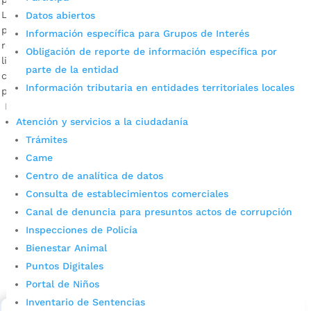
La Alcaldía de Bucaramanga ya tiene en marcha el contrato,
Datos abiertos
por un valor de $797 millones, para efectuar durante lo que
Información específica para Grupos de Interés
resta del año labores forestales que permitan además la
Obligación de reporte de información específica por
liberación del sistema eléctrico. Leonardo Palencia,
parte de la entidad
coordinador del Programa de Parques y Zonas Verdes por
Información tributaria en entidades territoriales locales
parte de la Secretaría de Infraestructura Descargar audio
La empresa José […]
Atención y servicios a la ciudadanía
Trámites
Came
Centro de analítica de datos
Consulta de establecimientos comerciales
Canal de denuncia para presuntos actos de corrupción
Inspecciones de Policía
Cupos Escolares Bucaramanga 2022
Bienestar Animal
Puntos Digitales
Consulta aqui los pasos para inscribirse y solicitar un
cupo escolar en los colegios oficiales de
Portal de Niños
Bucaramanga.
Inventario de Sentencias