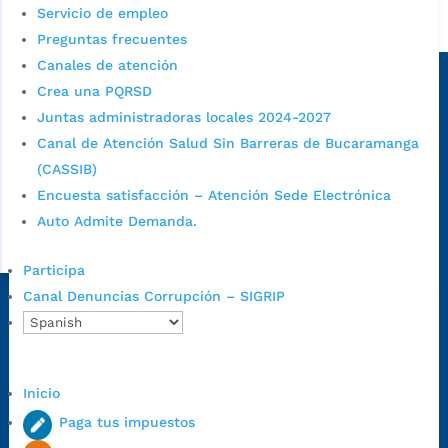
Servicio de empleo
Alcaldía de Bucaramanga
Preguntas frecuentes
Sede principal
Canales de atención
Crea una PQRSD
Juntas administradoras locales 2024-2027
Canal de Atención Salud Sin Barreras de Bucaramanga
(CASSIB)
Encuesta satisfacción – Atención Sede Electrónica
Auto Admite Demanda.
Participa
Canal Denuncias Corrupción – SIGRIP
Dirección Fase I:
Calle 35 # 10-43, Bucaramanga, Santander,
Colombia.
Dirección Fase II:
Carrera 11 # 34-52, Bucaramanga, Santander,
Colombia
Inicio
Código Postal:
680006. Código Dane: 68001.
Paga tus impuestos
Horario de Atención:
Lunes a jueves de 7:00 a.m. a 12:00 m y de