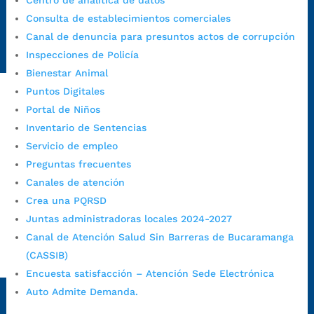
Centro de analítica de datos
Emergencia:
https://emergencia.bucaramanga.gov.co/
Consulta de establecimientos comerciales
Radique aquí su queja disciplinaria:
Canal de denuncia para presuntos actos de corrupción
https://www.bucaramanga.gov.co/gobierno-ciudadanos-
Inspecciones de Policía
1/secretarias/oficina-de-control-interno-disciplinario/
Bienestar Animal
Puntos Digitales
Portal de Niños
Alcaldía de Bucaramanga
Inventario de Sentencias
Funcionarios y contratistas
Servicio de empleo
@AlcaldíaBGA
Preguntas frecuentes
Canales de atención
Crea una PQRSD
Alcaldía de Bucaramanga
Juntas administradoras locales 2024-2027
Canal de Atención Salud Sin Barreras de Bucaramanga
(CASSIB)
PrensaBucaramanga
Encuesta satisfacción – Atención Sede Electrónica
Autorización de Tratamiento de Datos Personales
|
Política
Auto Admite Demanda.
de Tratamiento de Datos Personales
|
Política web y