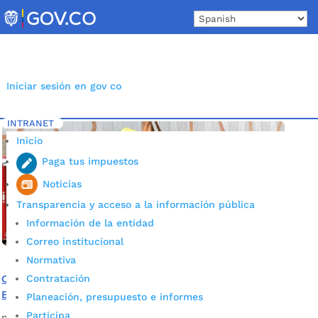
Skip
to
content
Iniciar sesión en gov co
INTRANET
Inicio
Etiqueta: 119
5
Inicio
Paga tus impuestos
Noticias
Transparencia y acceso a la información pública
Información de la entidad
Correo institucional
Normativa
Contratación
Comuníquese con el Cuerpo de Bomberos de
Bucaramanga solo si es una verdadera emergencia
Planeación, presupuesto e informes
Participa
por
Alcaldía de Bucaramanga
|
Jul 30, 2020
|
Noticias