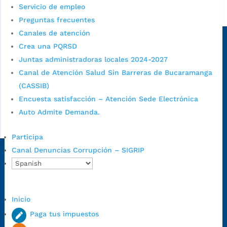
Servicio de empleo
Alcaldía de Bucaramanga
Preguntas frecuentes
Sede principal
Canales de atención
Crea una PQRSD
Juntas administradoras locales 2024-2027
Canal de Atención Salud Sin Barreras de Bucaramanga
(CASSIB)
Encuesta satisfacción – Atención Sede Electrónica
Auto Admite Demanda.
Participa
Canal Denuncias Corrupción – SIGRIP
Dirección Fase I:
Calle 35 # 10-43, Bucaramanga, Santander,
Colombia.
Dirección Fase II:
Carrera 11 # 34-52, Bucaramanga, Santander,
Colombia
Inicio
Código Postal:
680006. Código Dane: 68001.
Paga tus impuestos
Horario de Atención:
Lunes a jueves de 7:00 a.m. a 12:00 m y de