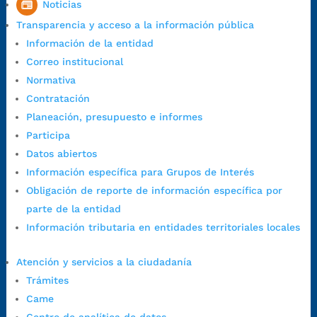
Noticias
1:00 p.m. a 5:30 p.m. / viernes jornada continua en el horario de
Transparencia y acceso a la información pública
7:00 a.m. a 5:00 p.m., con 30 minutos de descanso al medio día.
Información de la entidad
Horario de Atención CAME (Central):
Correo institucional
Lunes a jueves: 7:00 a.m. a 12:00 m y de 1:00 p.m. a 5:30 p.m.
Normativa
Viernes: 7:00 a.m. a 5:00 p.m. en Jornada Continua con
Contratación
30 minutos de descanso al medio día.
Planeación, presupuesto e informes
Horario de Atención CAME (Norte):
Participa
Dirección:
Carrera 12 #16N-84 del barrio Kennedy.
Datos abiertos
Horario habitual de lunes a viernes en
jornada continua de 7:30
Información específica para Grupos de Interés
a.m. a 3:00 p.m.
Obligación de reporte de información específica por
Teléfono Conmutador:
+57 (607) 633 70 00
parte de la entidad
Líneagratuita:
+57 (607) 652 55 55
Información tributaria en entidades territoriales locales
Correo Institucional:
contactenos@bucaramanga.gov.co
Correo de notificaciones
Atención y servicios a la ciudadanía
judiciales:
notificaciones@bucaramanga.gov.co
Trámites
Canal de denuncia para presuntos actos de corrupción:
Came
https://canaldenuncia.bucaramanga.gov.co/