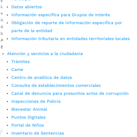
La institución informa que la ciudadanía equivocadamente
Datos abiertos
viene reportando las jornadas de fumigación como si fueran
Información específica para Grupos de Interés
incendios. Recuerde que una falsa alarma implica el
Obligación de reporte de información específica por
desplazamiento de equipos y de personal con detrimento de
parte de la entidad
los recursos de la institución. Descargar audio: Teniente
Información tributaria en entidades territoriales locales
Alexander Duarte Fletcher, del Cuerpo de Bomberos de
Bucaramanga Falsas alarmas que hacen perder […]
Atención y servicios a la ciudadanía
Trámites
Came
Centro de analítica de datos
Consulta de establecimientos comerciales
Canal de denuncia para presuntos actos de corrupción
Inspecciones de Policía
Cupos Escolares Bucaramanga 2022
Bienestar Animal
Puntos Digitales
Consulta aqui los pasos para inscribirse y solicitar un
cupo escolar en los colegios oficiales de
Portal de Niños
Bucaramanga.
Inventario de Sentencias