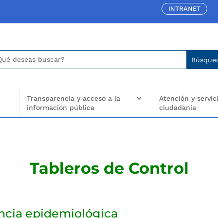
INTRANET
car:
arch
..
Transparencia y acceso a la
Atención y servici
información pública
ciudadanía
Tableros de Control
ancia epidemiológica