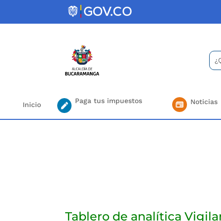
Skip
to
content
Bus
Se
for.
Paga tus impuestos
Noticias
Inicio
Tablero de analítica Vigil