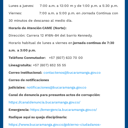
Lunes a jueves: 7:00 a.m. a 12:00 m y de 1:00 p.m. a 5:30 p.m.
Viernes: 7:00 a.m. a 5:00 p.m. en Jornada Continua con
30 minutos de descanso al medio día.
Horario de Atención CAME (Norte):
Dirección:
Carrera 12 #16N-84 del barrio Kennedy.
Horario habitual de lunes a viernes en
jornada continua de 7:30
a.m. a 3:00 p.m.
Teléfono Conmutador:
+57 (607) 633 70 00
Líneagratuita:
+57 (607) 652 55 55
Correo Institucional:
contactenos@bucaramanga.gov.co
Correo de notificaciones
judiciales:
notificaciones@bucaramanga.gov.co
Canal de denuncia para presuntos actos de corrupción:
https://canaldenuncia.bucaramanga.gov.co/
Emergencia:
https://emergencia.bucaramanga.gov.co/
Radique aquí su queja disciplinaria:
https://www.bucaramanga.gov.co/gobierno-ciudadanos-