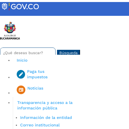
Skip
to
content
INTRANET
Buscar:
Search
for...
Inicio
Paga tus
impuestos
Iniciar sesión en gov co
Noticias
Transparencia y acceso a la
información pública
Información de la entidad
Correo institucional