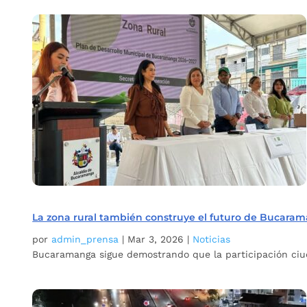
La zona rural también construye el futuro de Bucara
por
admin_prensa
|
Mar 3, 2026
|
Noticias
Bucaramanga sigue demostrando que la participación ciuda