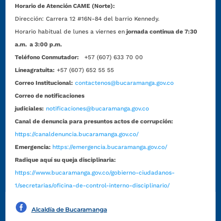
Horario de Atención CAME (Norte):
Dirección:
Carrera 12 #16N-84 del barrio Kennedy.
Horario habitual de lunes a viernes en
jornada continua de 7:30
a.m. a 3:00 p.m.
Teléfono Conmutador:
+57 (607) 633 70 00
Líneagratuita:
+57 (607) 652 55 55
Correo Institucional:
contactenos@bucaramanga.gov.co
Correo de notificaciones
judiciales:
notificaciones@bucaramanga.gov.co
Canal de denuncia para presuntos actos de corrupción:
https://canaldenuncia.bucaramanga.gov.co/
Emergencia:
https://emergencia.bucaramanga.gov.co/
Radique aquí su queja disciplinaria:
https://www.bucaramanga.gov.co/gobierno-ciudadanos-
1/secretarias/oficina-de-control-interno-disciplinario/
Alcaldía de Bucaramanga