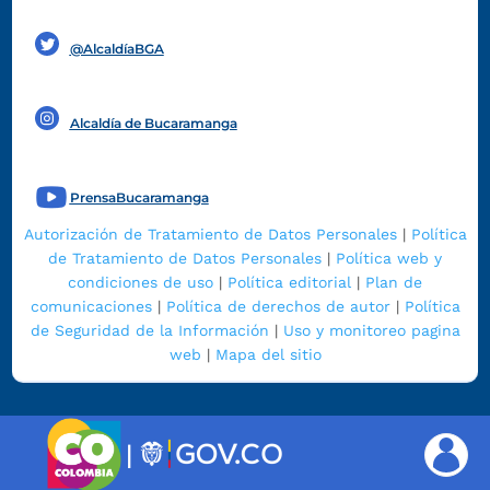
Funcionarios y contratistas
@AlcaldíaBGA
Alcaldía de Bucaramanga
PrensaBucaramanga
Autorización de Tratamiento de Datos Personales
|
Política
de Tratamiento de Datos Personales
|
Política web y
condiciones de uso
|
Política editorial
|
Plan de
comunicaciones
|
Política de derechos de autor
|
Política
de Seguridad de la Información
|
Uso y monitoreo pagina
web
|
Mapa del sitio
|