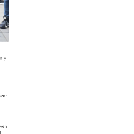
a
ón y
nzar
even
l