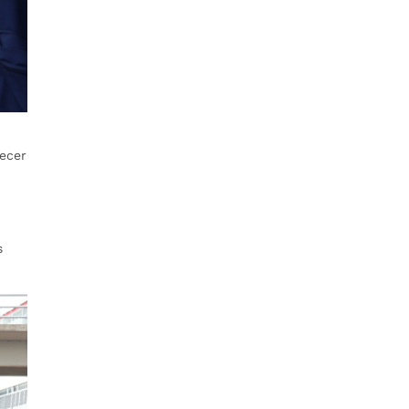
lecer
s