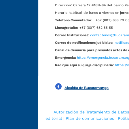
Dirección:
Carrera 12 #16N-84 del barrio Ke
Horario habitual de lunes a viernes en
jorna
Teléfono Conmutador:
+57 (607) 633 70 0
Líneagratuita:
+57 (607) 652 55 55
Correo Institucional:
contactenos@bucarama
Correo de notificaciones judiciales:
notific
Canal de denuncia para presuntos actos de 
Emergencia:
https://emergencia.bucaramang
Radique aquí su queja disciplinaria:
https://
Alcaldía de Bucaramanga
Autorización de Tratamiento de Datos
editorial
|
Plan de comunicaciones
|
Polít