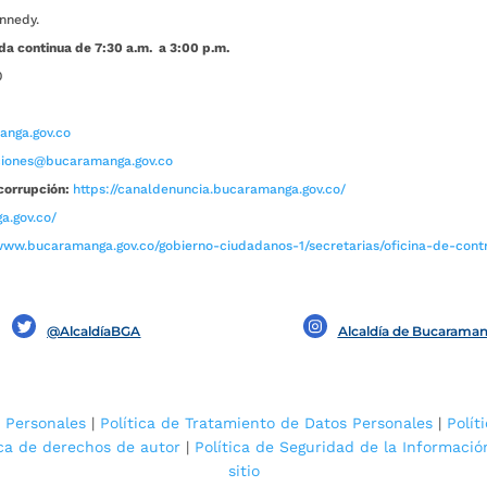
nnedy.
da continua de 7:30 a.m. a 3:00 p.m.
0
nga.gov.co
aciones@bucaramanga.gov.co
corrupción:
https://canaldenuncia.bucaramanga.gov.co/
a.gov.co/
www.bucaramanga.gov.co/gobierno-ciudadanos-1/secretarias/oficina-de-contro
@AlcaldíaBGA
Alcaldía de Bucarama
 Personales
|
Política de Tratamiento de Datos Personales
|
Polít
ica de derechos de autor
|
Política de Seguridad de la Informació
sitio