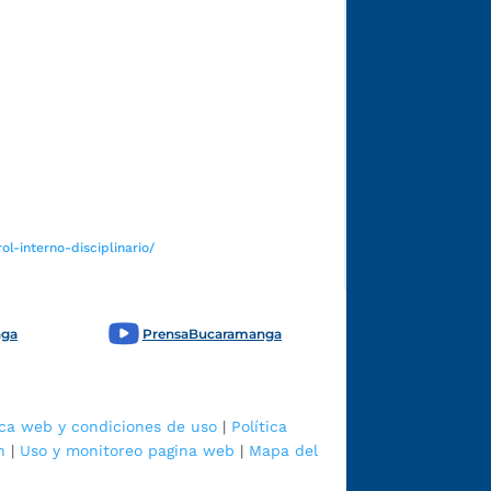
Funcionarios y contratistas
l-interno-disciplinario/
nga
PrensaBucaramanga
ica web y condiciones de uso
|
Política
n
|
Uso y monitoreo pagina web
|
Mapa del