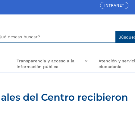
INTRANET
car:
arch
..
Transparencia y acceso a la
Atención y servici
información pública
ciudadanía
les del Centro recibieron