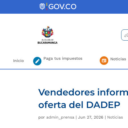
Skip
to
content
Bus
Se
for.
Paga tus impuestos
Noticias
Inicio
Vendedores informa
oferta del DADEP
por
admin_prensa
|
Jun 27, 2026
|
Noticias